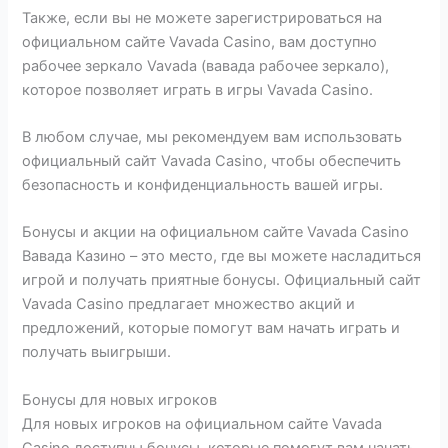
Также, если вы не можете зарегистрироваться на
официальном сайте Vavada Casino, вам доступно
рабочее зеркало Vavada (вавада рабочее зеркало),
которое позволяет играть в игры Vavada Casino.
В любом случае, мы рекомендуем вам использовать
официальный сайт Vavada Casino, чтобы обеспечить
безопасность и конфиденциальность вашей игры.
Бонусы и акции на официальном сайте Vavada Casino
Вавада Казино – это место, где вы можете насладиться
игрой и получать приятные бонусы. Официальный сайт
Vavada Casino предлагает множество акций и
предложений, которые помогут вам начать играть и
получать выигрыши.
Бонусы для новых игроков
Для новых игроков на официальном сайте Vavada
Casino доступны бонусы, которые помогут вам начать