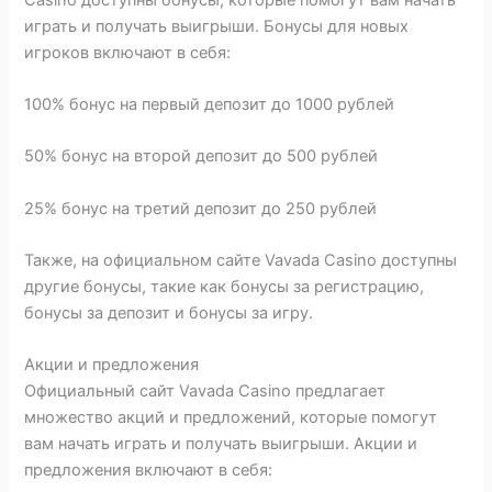
играть и получать выигрыши. Бонусы для новых
игроков включают в себя:
100% бонус на первый депозит до 1000 рублей
50% бонус на второй депозит до 500 рублей
25% бонус на третий депозит до 250 рублей
Также, на официальном сайте Vavada Casino доступны
другие бонусы, такие как бонусы за регистрацию,
бонусы за депозит и бонусы за игру.
Акции и предложения
Официальный сайт Vavada Casino предлагает
множество акций и предложений, которые помогут
вам начать играть и получать выигрыши. Акции и
предложения включают в себя: