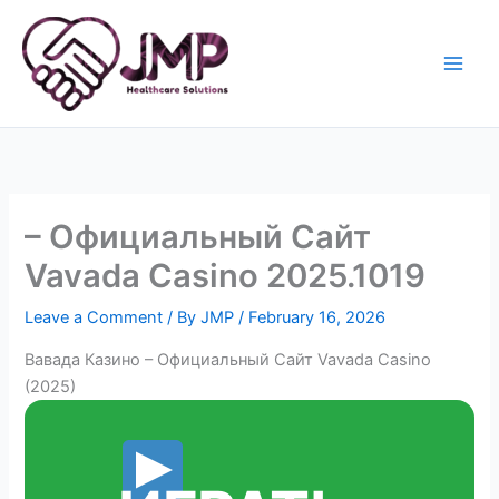
Skip
to
content
– Официальный Сайт
Vavada Casino 2025.1019
Leave a Comment
/ By
JMP
/
February 16, 2026
Вавада Казино – Официальный Сайт Vavada Casino
(2025)