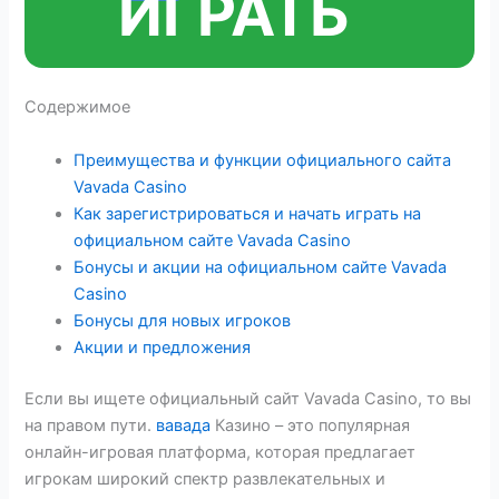
ИГРАТЬ
Содержимое
Преимущества и функции официального сайта
Vavada Casino
Как зарегистрироваться и начать играть на
официальном сайте Vavada Casino
Бонусы и акции на официальном сайте Vavada
Casino
Бонусы для новых игроков
Акции и предложения
Если вы ищете официальный сайт Vavada Casino, то вы
на правом пути.
вавада
Казино – это популярная
онлайн-игровая платформа, которая предлагает
игрокам широкий спектр развлекательных и