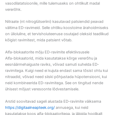
vasodilatatsioonile, mille tulemuseks on ohtlikult madal
vererõhk.
Nitraate (nt nitroglütseriini) kasutavad patsiendid peavad
vältima ED-ravimeid. Selle ohtliku koostoime ärahoidmiseks
on ülioluline, et tervishoiuteenuse osutajad oleksid teadlikud
kõigist ravimitest, mida patsient võtab.
Alfa-blokaatorite mõju ED-ravimite efektiivsusele
Alfa-blokaatorid, mida kasutatakse kõrge vererõhu ja
eesnäärmehaiguste raviks, võivad samuti suhelda ED-
ravimitega. Kuigi need ei kujuta endast sama tõsist ohtu kui
nitraadid, võivad need siiski põhjustada hüpotensiooni, kui
neid kombineerida ED-ravimitega. See on tingitud nende
ühisest mõjust veresoonte lõdvestamisele.
Arstid soovitavad sageli alustada ED-ravimite väiksema
https://digitaalneapteek.org/
annusega, kui neid
kasutatakse koos alfa-blokaatoritega, ja jälgida hoolikalt