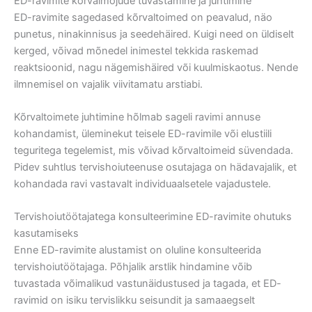
ED-ravimite kõrvalmõjude tuvastamine ja juhtimine
ED-ravimite sagedased kõrvaltoimed on peavalud, näo
punetus, ninakinnisus ja seedehäired. Kuigi need on üldiselt
kerged, võivad mõnedel inimestel tekkida raskemad
reaktsioonid, nagu nägemishäired või kuulmiskaotus. Nende
ilmnemisel on vajalik viivitamatu arstiabi.
Kõrvaltoimete juhtimine hõlmab sageli ravimi annuse
kohandamist, üleminekut teisele ED-ravimile või elustiili
teguritega tegelemist, mis võivad kõrvaltoimeid süvendada.
Pidev suhtlus tervishoiuteenuse osutajaga on hädavajalik, et
kohandada ravi vastavalt individuaalsetele vajadustele.
Tervishoiutöötajatega konsulteerimine ED-ravimite ohutuks
kasutamiseks
Enne ED-ravimite alustamist on oluline konsulteerida
tervishoiutöötajaga. Põhjalik arstlik hindamine võib
tuvastada võimalikud vastunäidustused ja tagada, et ED-
ravimid on isiku tervislikku seisundit ja samaaegselt