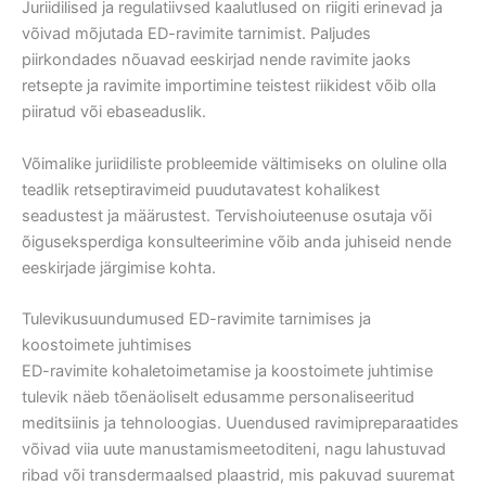
Juriidilised ja regulatiivsed kaalutlused on riigiti erinevad ja
võivad mõjutada ED-ravimite tarnimist. Paljudes
piirkondades nõuavad eeskirjad nende ravimite jaoks
retsepte ja ravimite importimine teistest riikidest võib olla
piiratud või ebaseaduslik.
Võimalike juriidiliste probleemide vältimiseks on oluline olla
teadlik retseptiravimeid puudutavatest kohalikest
seadustest ja määrustest. Tervishoiuteenuse osutaja või
õiguseksperdiga konsulteerimine võib anda juhiseid nende
eeskirjade järgimise kohta.
Tulevikusuundumused ED-ravimite tarnimises ja
koostoimete juhtimises
ED-ravimite kohaletoimetamise ja koostoimete juhtimise
tulevik näeb tõenäoliselt edusamme personaliseeritud
meditsiinis ja tehnoloogias. Uuendused ravimipreparaatides
võivad viia uute manustamismeetoditeni, nagu lahustuvad
ribad või transdermaalsed plaastrid, mis pakuvad suuremat