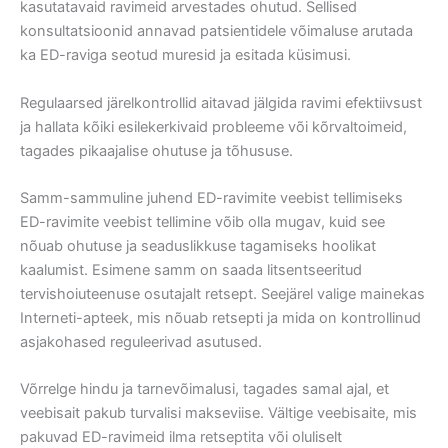
kasutatavaid ravimeid arvestades ohutud. Sellised
konsultatsioonid annavad patsientidele võimaluse arutada
ka ED-raviga seotud muresid ja esitada küsimusi.
Regulaarsed järelkontrollid aitavad jälgida ravimi efektiivsust
ja hallata kõiki esilekerkivaid probleeme või kõrvaltoimeid,
tagades pikaajalise ohutuse ja tõhususe.
Samm-sammuline juhend ED-ravimite veebist tellimiseks
ED-ravimite veebist tellimine võib olla mugav, kuid see
nõuab ohutuse ja seaduslikkuse tagamiseks hoolikat
kaalumist. Esimene samm on saada litsentseeritud
tervishoiuteenuse osutajalt retsept. Seejärel valige mainekas
Interneti-apteek, mis nõuab retsepti ja mida on kontrollinud
asjakohased reguleerivad asutused.
Võrrelge hindu ja tarnevõimalusi, tagades samal ajal, et
veebisait pakub turvalisi makseviise. Vältige veebisaite, mis
pakuvad ED-ravimeid ilma retseptita või oluliselt