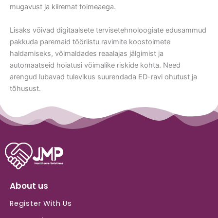
mugavust ja kiiremat toimeaega.
Lisaks võivad digitaalsete tervisetehnoloogiate edusammud
pakkuda paremaid tööriistu ravimite koostoimete
haldamiseks, võimaldades reaalajas jälgimist ja
automaatseid hoiatusi võimalike riskide kohta. Need
arengud lubavad tulevikus suurendada ED-ravi ohutust ja
tõhusust.
About us
Register With Us