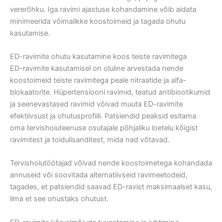
vererõhku. Iga ravimi ajastuse kohandamine võib aidata
minimeerida võimalikke koostoimeid ja tagada ohutu
kasutamise.
ED-ravimite ohutu kasutamine koos teiste ravimitega
ED-ravimite kasutamisel on oluline arvestada nende
koostoimeid teiste ravimitega peale nitraatide ja alfa-
blokaatorite. Hüpertensiooni ravimid, teatud antibiootikumid
ja seenevastased ravimid võivad muuta ED-ravimite
efektiivsust ja ohutusprofiili. Patsiendid peaksid esitama
oma tervishoiuteenuse osutajale põhjaliku loetelu kõigist
ravimitest ja toidulisanditest, mida nad võtavad.
Tervishoiutöötajad võivad nende koostoimetega kohandada
annuseid või soovitada alternatiivseid ravimeetodeid,
tagades, et patsiendid saavad ED-ravist maksimaalset kasu,
ilma et see ohustaks ohutust.