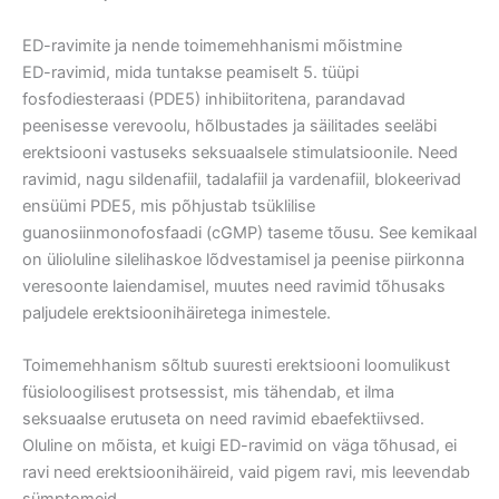
ED-ravimite ja nende toimemehhanismi mõistmine
ED-ravimid, mida tuntakse peamiselt 5. tüüpi
fosfodiesteraasi (PDE5) inhibiitoritena, parandavad
peenisesse verevoolu, hõlbustades ja säilitades seeläbi
erektsiooni vastuseks seksuaalsele stimulatsioonile. Need
ravimid, nagu sildenafiil, tadalafiil ja vardenafiil, blokeerivad
ensüümi PDE5, mis põhjustab tsüklilise
guanosiinmonofosfaadi (cGMP) taseme tõusu. See kemikaal
on ülioluline silelihaskoe lõdvestamisel ja peenise piirkonna
veresoonte laiendamisel, muutes need ravimid tõhusaks
paljudele erektsioonihäiretega inimestele.
Toimemehhanism sõltub suuresti erektsiooni loomulikust
füsioloogilisest protsessist, mis tähendab, et ilma
seksuaalse erutuseta on need ravimid ebaefektiivsed.
Oluline on mõista, et kuigi ED-ravimid on väga tõhusad, ei
ravi need erektsioonihäireid, vaid pigem ravi, mis leevendab
sümptomeid.