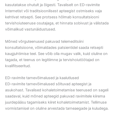
kasutatakse ohutult ja õigesti. Tavaliselt on ED-ravimite
Internetist või traditsioonilisest apteegist ostmiseks vaja
kehtivat retsepti. See protsess hõlmab konsultatsiooni
tervishoiuteenuse osutajaga, et hinnata sobivust ja välistada
võimalikud vastunäidustused.
Mõned võrguteenused pakuvad telemeditsiini
konsultatsioone, võimaldades patsientidel saada retsepti
kaugjuhtimise teel. See võib olla mugav valik, kuid oluline on
tagada, et teenus on legitiimne ja tervishoiutöötajad on
kvalifitseeritud.
ED-ravimite tarnevõimalused ja kaalutlused
ED-ravimite tarnevõimalused sõltuvad apteegist ja
asukohast. Tavalised kohaletoimetamise teenused on sageli
saadaval, kuid mõned apteegid pakuvad ravimitele kiirema
juurdepääsu tagamiseks kiiret kohaletoimetamist. Tellimuse
vormistamisel on oluline arvestada tarneaegade ja kuludega.