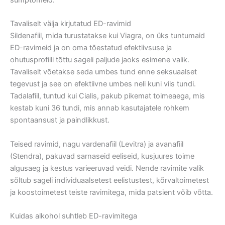
Tavaliselt välja kirjutatud ED-ravimid
Sildenafiil, mida turustatakse kui Viagra, on üks tuntumaid
ED-ravimeid ja on oma tõestatud efektiivsuse ja
ohutusprofiili tõttu sageli paljude jaoks esimene valik.
Tavaliselt võetakse seda umbes tund enne seksuaalset
tegevust ja see on efektiivne umbes neli kuni viis tundi.
Tadalafiil, tuntud kui Cialis, pakub pikemat toimeaega, mis
kestab kuni 36 tundi, mis annab kasutajatele rohkem
spontaansust ja paindlikkust.
Teised ravimid, nagu vardenafiil (Levitra) ja avanafiil
(Stendra), pakuvad sarnaseid eeliseid, kusjuures toime
algusaeg ja kestus varieeruvad veidi. Nende ravimite valik
sõltub sageli individuaalsetest eelistustest, kõrvaltoimetest
ja koostoimetest teiste ravimitega, mida patsient võib võtta.
Kuidas alkohol suhtleb ED-ravimitega