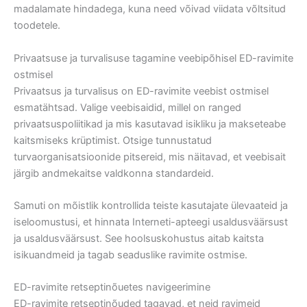
madalamate hindadega, kuna need võivad viidata võltsitud
toodetele.
Privaatsuse ja turvalisuse tagamine veebipõhisel ED-ravimite
ostmisel
Privaatsus ja turvalisus on ED-ravimite veebist ostmisel
esmatähtsad. Valige veebisaidid, millel on ranged
privaatsuspoliitikad ja mis kasutavad isikliku ja makseteabe
kaitsmiseks krüptimist. Otsige tunnustatud
turvaorganisatsioonide pitsereid, mis näitavad, et veebisait
järgib andmekaitse valdkonna standardeid.
Samuti on mõistlik kontrollida teiste kasutajate ülevaateid ja
iseloomustusi, et hinnata Interneti-apteegi usaldusväärsust
ja usaldusväärsust. See hoolsuskohustus aitab kaitsta
isikuandmeid ja tagab seaduslike ravimite ostmise.
ED-ravimite retseptinõuetes navigeerimine
ED-ravimite retseptinõuded tagavad, et neid ravimeid