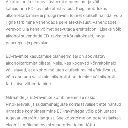
Alkohol on kesknärvisüsteemi depressant ja võib
kahjustada ED-ravimite efektiivsust. Kuigi mõõdukas
alkoholitarbimine ei pruugi ravimi toimet oluliselt häirida, võib
liigne tarbimine vähendada selle efektiivsust, vähendades
verevoolu ja keha võimet saavutada erektsiooni. Lisaks võib
alkohol süvendada ED-ravimite kõrvaltoimeid, nagu
pearinglus ja peavalud.
ED-ravimite kasutamise planeerimisel on soovitatav
alkoholitarbimist piirata. Neile, kes kogevad kõrvaltoimeid
või leiavad, et alkohol mõjutab oluliselt ravimi efektiivsust,
võib osutuda vajalikuks alkoholist hoidumine või alkoholi
tarbimise vähendamine.
Nitraatide ja ED-ravimite kombineerimise riskid
Rindkerevalu ja südamehaiguste korral tavaliselt ette nähtud
nitraatide kombineerimine ED-ravimitega võib põhjustada
tugevat vererõhu langust. See koostoime on potentsiaalselt
eluohtlik mõlema ravimi sünergilise toime tõttu