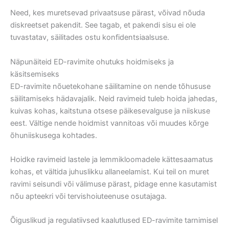
Need, kes muretsevad privaatsuse pärast, võivad nõuda
diskreetset pakendit. See tagab, et pakendi sisu ei ole
tuvastatav, säilitades ostu konfidentsiaalsuse.
Näpunäiteid ED-ravimite ohutuks hoidmiseks ja
käsitsemiseks
ED-ravimite nõuetekohane säilitamine on nende tõhususe
säilitamiseks hädavajalik. Neid ravimeid tuleb hoida jahedas,
kuivas kohas, kaitstuna otsese päikesevalguse ja niiskuse
eest. Vältige nende hoidmist vannitoas või muudes kõrge
õhuniiskusega kohtades.
Hoidke ravimeid lastele ja lemmikloomadele kättesaamatus
kohas, et vältida juhuslikku allaneelamist. Kui teil on muret
ravimi seisundi või välimuse pärast, pidage enne kasutamist
nõu apteekri või tervishoiuteenuse osutajaga.
Õiguslikud ja regulatiivsed kaalutlused ED-ravimite tarnimisel