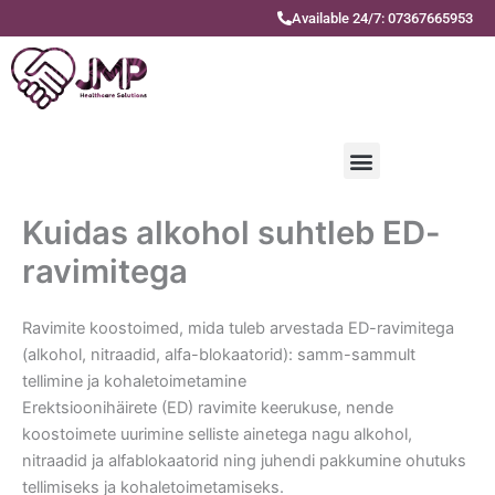
Skip
Available 24/7: 07367665953
to
content
Menu
Kuidas alkohol suhtleb ED-
ravimitega
Ravimite koostoimed, mida tuleb arvestada ED-ravimitega
(alkohol, nitraadid, alfa-blokaatorid): samm-sammult
tellimine ja kohaletoimetamine
Erektsioonihäirete (ED) ravimite keerukuse, nende
koostoimete uurimine selliste ainetega nagu alkohol,
nitraadid ja alfablokaatorid ning juhendi pakkumine ohutuks
tellimiseks ja kohaletoimetamiseks.