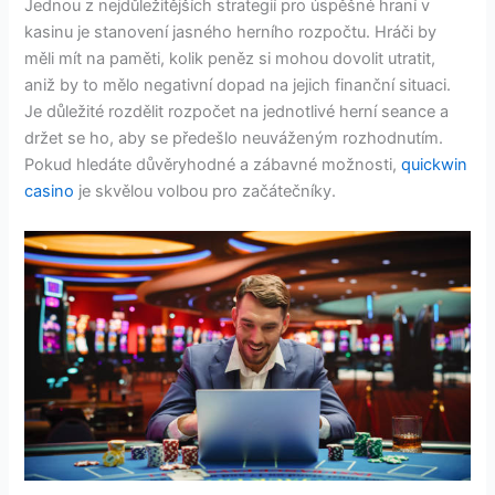
Jednou z nejdůležitějších strategií pro úspěšné hraní v
kasinu je stanovení jasného herního rozpočtu. Hráči by
měli mít na paměti, kolik peněz si mohou dovolit utratit,
aniž by to mělo negativní dopad na jejich finanční situaci.
Je důležité rozdělit rozpočet na jednotlivé herní seance a
držet se ho, aby se předešlo neuváženým rozhodnutím.
Pokud hledáte důvěryhodné a zábavné možnosti,
quickwin
casino
je skvělou volbou pro začátečníky.