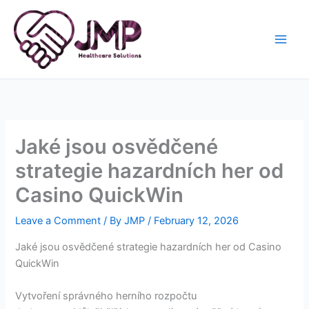
Skip
to
content
Jaké jsou osvědčené
strategie hazardních her od
Casino QuickWin
Leave a Comment
/ By
JMP
/
February 12, 2026
Jaké jsou osvědčené strategie hazardních her od Casino
QuickWin
Vytvoření správného herního rozpočtu