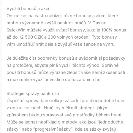
Využití bonusů a akcí
Online kasina často nabízejí různé bonusy a akce, které
mohou významně zvýšit bankroll hráčů. V Casino
QuickWin můžete využít uvítací bonusy, jako je 100% bonus
až do 12 500 CZK a 200 volných otočení. Tyto bonusy
vám umožňují hrát déle a zvyšují vaše šance na výhru.
Je důležité číst podmínky bonusů a uvědomit si požadavky
na protočení, abyste plně využili těchto výhod. Správné
použití bonusů může výrazně zlepšit vaše herní zkušenosti
a maximálně využít investice do hazardních her.
Strategie správy bankrollu
Úspěšná správa bankrollu je zásadní pro dlouhodobé hraní
v online kasinech. Hráči by měli mít strategii, jakým
způsobem budou spravovat své prostředky během hraní.
Může se jednat například o metody jako jsou “jednoduché
sázky” nebo “progresivní sázky”, kde se sázky zvyšují