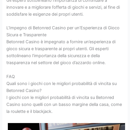
Gli esperti sottolineano l’importanza di continuare a
innovare e a migliorare l’offerta di giochi e servizi, al fine di
soddisfare le esigenze dei propri utenti.
L’Impegno di Betonred Casino per un’Esperienza di Gioco
Sicura e Trasparente
Betonred Casino è impegnato a fornire un’esperienza di
gioco sicura e trasparente ai propri utenti. Gli esperti
sottolineano l’importanza della sicurezza e della
trasparenza nel settore del gioco d’azzardo online.
FAQ
Quali sono i giochi con le migliori probabilità di vincita su
Betonred Casino?
I giochi con le migliori probabilità di vincita su Betonred
Casino sono quelli con un basso margine della casa, come
la roulette e il blackjack.