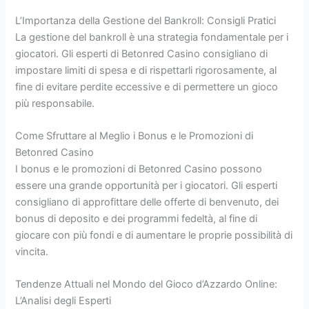
L’Importanza della Gestione del Bankroll: Consigli Pratici
La gestione del bankroll è una strategia fondamentale per i
giocatori. Gli esperti di Betonred Casino consigliano di
impostare limiti di spesa e di rispettarli rigorosamente, al
fine di evitare perdite eccessive e di permettere un gioco
più responsabile.
Come Sfruttare al Meglio i Bonus e le Promozioni di
Betonred Casino
I bonus e le promozioni di Betonred Casino possono
essere una grande opportunità per i giocatori. Gli esperti
consigliano di approfittare delle offerte di benvenuto, dei
bonus di deposito e dei programmi fedeltà, al fine di
giocare con più fondi e di aumentare le proprie possibilità di
vincita.
Tendenze Attuali nel Mondo del Gioco d’Azzardo Online:
L’Analisi degli Esperti