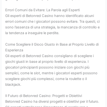
Errori Comuni da Evitare: La Parola agli Esperti
Gli esperti di Betonred Casino hanno identificato alcuni
errori comuni che i giocatori possono evitare. Tra questi, ci
sono l’assenza di una strategia, la mancanza di controllo e
la tendenza a inseguire le perdite.
Come Scegliere il Gioco Giusto in Base al Proprio Livello di
Esperienza
Gli esperti di Betonred Casino consigliano di scegliere i
giochi giusti in base al proprio livello di esperienza. I
giocatori principianti possono iniziare con giochi più
semplici, come le slot, mentre i giocatori esperti possono
scegliere giochi più complessi, come la roulette o il
blackjack.
Il Futuro di Betonred Casino: Progetti e Obiettivi
Betonred Casino ha diversi progetti e obiettivi per il futuro.