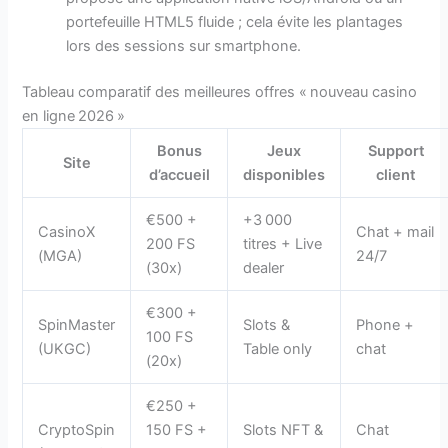
portefeuille HTML5 fluide ; cela évite les plantages
lors des sessions sur smartphone.
Tableau comparatif des meilleures offres « nouveau casino
en ligne 2026 »
Bonus
Jeux
Support
Site
d’accueil
disponibles
client
€500 +
+3 000
CasinoX
Chat + mail
200 FS
titres + Live
(MGA)
24/7
(30x)
dealer
€300 +
SpinMaster
Slots &
Phone +
100 FS
(UKGC)
Table only
chat
(20x)
€250 +
CryptoSpin
150 FS +
Slots NFT &
Chat