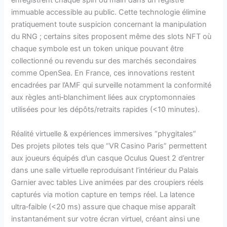
enregistrent chaque spin ou main dans un registre
immuable accessible au public. Cette technologie élimine
pratiquement toute suspicion concernant la manipulation
du RNG ; certains sites proposent même des slots NFT où
chaque symbole est un token unique pouvant être
collectionné ou revendu sur des marchés secondaires
comme OpenSea. En France, ces innovations restent
encadrées par l’AMF qui surveille notamment la conformité
aux règles anti‑blanchiment liées aux cryptomonnaies
utilisées pour les dépôts/retraits rapides (<10 minutes).
Réalité virtuelle & expériences immersives “phygitales”
Des projets pilotes tels que “VR Casino Paris” permettent
aux joueurs équipés d’un casque Oculus Quest 2 d’entrer
dans une salle virtuelle reproduisant l’intérieur du Palais
Garnier avec tables Live animées par des croupiers réels
capturés via motion capture en temps réel. La latence
ultra‑faible (<20 ms) assure que chaque mise apparaît
instantanément sur votre écran virtuel, créant ainsi une