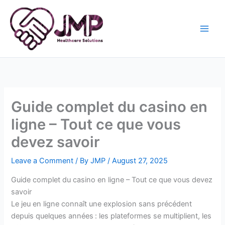
Skip
to
content
Guide complet du casino en
ligne – Tout ce que vous
devez savoir
Leave a Comment
/ By
JMP
/
August 27, 2025
Guide complet du casino en ligne – Tout ce que vous devez
savoir
Le jeu en ligne connaît une explosion sans précédent
depuis quelques années : les plateformes se multiplient, les