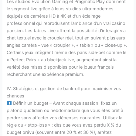
Les studios Evolution Gaming et Pragmatic Play dominent
le segment live grâce à leurs studios ultra‑modernes
équipés de caméras HD à 4K et d’un éclairage
professionnel qui reproduisent l’ambiance d’un vrai casino
parisien. Les tables Live offrent la possibilité d’interagir via
chat textuel avec le croupier réel, tout en suivant plusieurs
angles caméra – vue « croupier », « table » ou « close‑up ».
Certains jeux intègrent même des paris side‑bet comme le
« Perfect Pairs » au blackjack live, augmentant ainsi la
variété des mises disponibles pour le joueur français
recherchant une expérience premium.
IV. Stratégies et gestion de bankroll pour maximiser vos
chances
Définir un budget – Avant chaque session, fixez un
plafond quotidien ou hebdomadaire que vous êtes prêt à
perdre sans affecter vos dépenses courantes. Utilisez la
règle du « stop‑loss » : dès que vous avez perdu X % du
budget prévu (souvent entre 20 % et 30 %), arrêtez