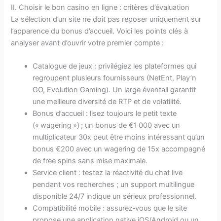
II. Choisir le bon casino en ligne : critères d’évaluation
La sélection d’un site ne doit pas reposer uniquement sur
l’apparence du bonus d’accueil. Voici les points clés à
analyser avant d’ouvrir votre premier compte :
Catalogue de jeux : privilégiez les plateformes qui
regroupent plusieurs fournisseurs (NetEnt, Play’n
GO, Evolution Gaming). Un large éventail garantit
une meilleure diversité de RTP et de volatilité.
Bonus d’accueil : lisez toujours le petit texte
(« wagering ») ; un bonus de €1 000 avec un
multiplicateur 30x peut être moins intéressant qu’un
bonus €200 avec un wagering de 15x accompagné
de free spins sans mise maximale.
Service client : testez la réactivité du chat live
pendant vos recherches ; un support multilingue
disponible 24/7 indique un sérieux professionnel.
Compatibilité mobile : assurez‑vous que le site
propose une application native iOS/Android ou un