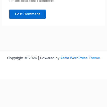
for the next time I comment.
Copyright © 2026 | Powered by
Astra WordPress Theme