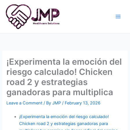
Skip
to
content
¡Experimenta la emoción del
riesgo calculado! Chicken
road 2 y estrategias
ganadoras para multiplica
Leave a Comment
/ By
JMP
/
February 13, 2026
¡Experimenta la emoción del riesgo calculado!
Chicken road 2 y estrategias ganadoras para