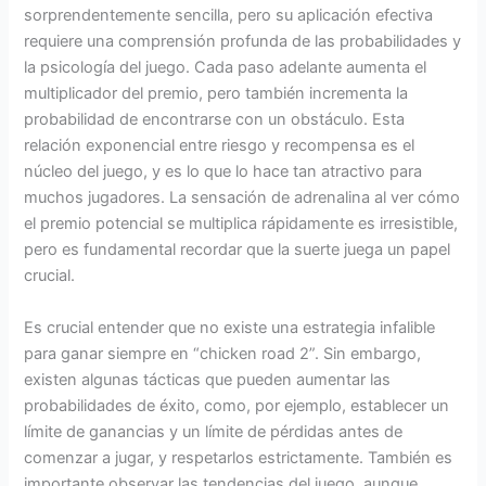
sorprendentemente sencilla, pero su aplicación efectiva
requiere una comprensión profunda de las probabilidades y
la psicología del juego. Cada paso adelante aumenta el
multiplicador del premio, pero también incrementa la
probabilidad de encontrarse con un obstáculo. Esta
relación exponencial entre riesgo y recompensa es el
núcleo del juego, y es lo que lo hace tan atractivo para
muchos jugadores. La sensación de adrenalina al ver cómo
el premio potencial se multiplica rápidamente es irresistible,
pero es fundamental recordar que la suerte juega un papel
crucial.
Es crucial entender que no existe una estrategia infalible
para ganar siempre en “chicken road 2”. Sin embargo,
existen algunas tácticas que pueden aumentar las
probabilidades de éxito, como, por ejemplo, establecer un
límite de ganancias y un límite de pérdidas antes de
comenzar a jugar, y respetarlos estrictamente. También es
importante observar las tendencias del juego, aunque