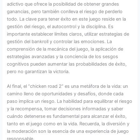
adictivo que ofrece la posibilidad de obtener grandes
ganancias, pero también conlleva el riesgo de perderlo
todo. La clave para tener éxito en este juego reside en la
gestión del riesgo, el autocontrol y la disciplina. Es
importante establecer límites claros, utilizar estrategias de
gestión del bankroll y controlar las emociones. La
comprensión de la mecánica del juego, la aplicación de
estrategias avanzadas y la conciencia de los sesgos
cognitivos pueden aumentar las probabilidades de éxito,
pero no garantizan la victoria.
Al final, el “chicken road 2” es una metáfora de la vida: un
camino lleno de oportunidades y desafíos, donde cada
paso implica un riesgo. La habilidad para equilibrar el riesgo
y la recompensa, tomar decisiones informadas y saber
cuándo detenerse es fundamental para alcanzar el éxito,
tanto en el juego como en la vida. Recuerda, la diversión y
la moderación son la esencia de una experiencia de juego
responsable.