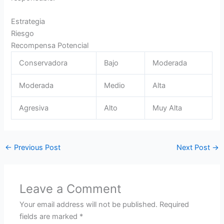
Estrategia
Riesgo
Recompensa Potencial
Conservadora
Bajo
Moderada
Moderada
Medio
Alta
Agresiva
Alto
Muy Alta
←
Previous Post
Next Post
→
Leave a Comment
Your email address will not be published.
Required
fields are marked
*