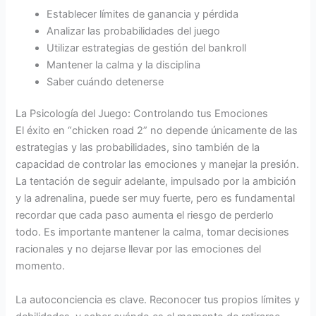
Establecer límites de ganancia y pérdida
Analizar las probabilidades del juego
Utilizar estrategias de gestión del bankroll
Mantener la calma y la disciplina
Saber cuándo detenerse
La Psicología del Juego: Controlando tus Emociones
El éxito en “chicken road 2” no depende únicamente de las
estrategias y las probabilidades, sino también de la
capacidad de controlar las emociones y manejar la presión.
La tentación de seguir adelante, impulsado por la ambición
y la adrenalina, puede ser muy fuerte, pero es fundamental
recordar que cada paso aumenta el riesgo de perderlo
todo. Es importante mantener la calma, tomar decisiones
racionales y no dejarse llevar por las emociones del
momento.
La autoconciencia es clave. Reconocer tus propios límites y