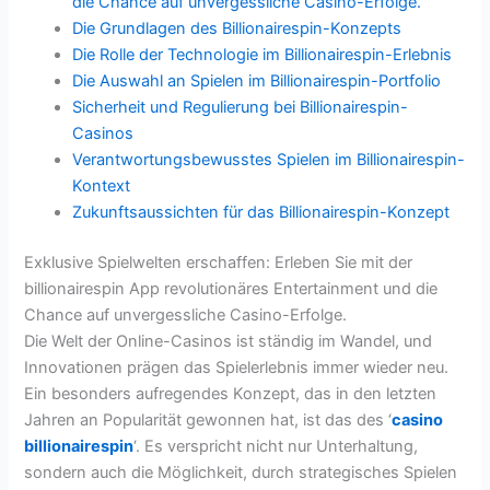
die Chance auf unvergessliche Casino-Erfolge.
Die Grundlagen des Billionairespin-Konzepts
Die Rolle der Technologie im Billionairespin-Erlebnis
Die Auswahl an Spielen im Billionairespin-Portfolio
Sicherheit und Regulierung bei Billionairespin-
Casinos
Verantwortungsbewusstes Spielen im Billionairespin-
Kontext
Zukunftsaussichten für das Billionairespin-Konzept
Exklusive Spielwelten erschaffen: Erleben Sie mit der
billionairespin App revolutionäres Entertainment und die
Chance auf unvergessliche Casino-Erfolge.
Die Welt der Online-Casinos ist ständig im Wandel, und
Innovationen prägen das Spielerlebnis immer wieder neu.
Ein besonders aufregendes Konzept, das in den letzten
Jahren an Popularität gewonnen hat, ist das des ‘
casino
billionairespin
‘. Es verspricht nicht nur Unterhaltung,
sondern auch die Möglichkeit, durch strategisches Spielen