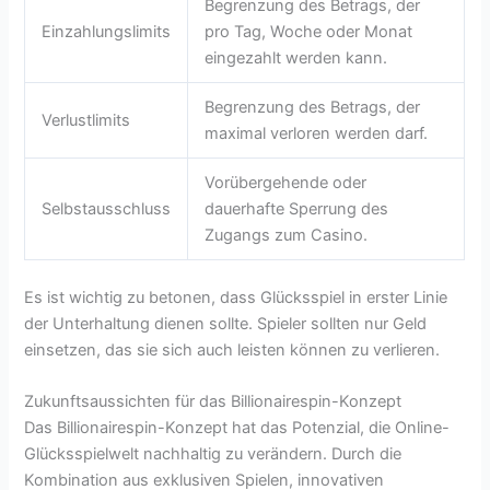
Begrenzung des Betrags, der
Einzahlungslimits
pro Tag, Woche oder Monat
eingezahlt werden kann.
Begrenzung des Betrags, der
Verlustlimits
maximal verloren werden darf.
Vorübergehende oder
Selbstausschluss
dauerhafte Sperrung des
Zugangs zum Casino.
Es ist wichtig zu betonen, dass Glücksspiel in erster Linie
der Unterhaltung dienen sollte. Spieler sollten nur Geld
einsetzen, das sie sich auch leisten können zu verlieren.
Zukunftsaussichten für das Billionairespin-Konzept
Das Billionairespin-Konzept hat das Potenzial, die Online-
Glücksspielwelt nachhaltig zu verändern. Durch die
Kombination aus exklusiven Spielen, innovativen