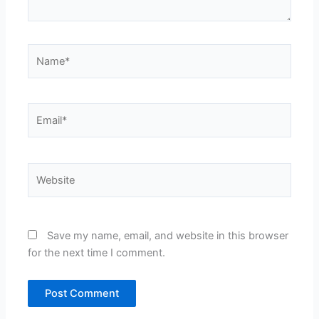
Name*
Email*
Website
Save my name, email, and website in this browser
for the next time I comment.