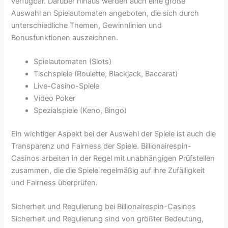
verfügbar. Darüber hinaus werden auch eine große
Auswahl an Spielautomaten angeboten, die sich durch
unterschiedliche Themen, Gewinnlinien und
Bonusfunktionen auszeichnen.
Spielautomaten (Slots)
Tischspiele (Roulette, Blackjack, Baccarat)
Live-Casino-Spiele
Video Poker
Spezialspiele (Keno, Bingo)
Ein wichtiger Aspekt bei der Auswahl der Spiele ist auch die
Transparenz und Fairness der Spiele. Billionairespin-
Casinos arbeiten in der Regel mit unabhängigen Prüfstellen
zusammen, die die Spiele regelmäßig auf ihre Zufälligkeit
und Fairness überprüfen.
Sicherheit und Regulierung bei Billionairespin-Casinos
Sicherheit und Regulierung sind von größter Bedeutung,