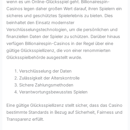
wenn es um Online-Glücksspiel geht. Billionairespin-
Casinos legen daher großen Wert darauf, ihren Spielern ein
sicheres und geschütztes Spielerlebnis zu bieten. Dies
beinhaltet den Einsatz modernster
Verschlüsselungstechnologien, um die persönlichen und
finanziellen Daten der Spieler zu schützen. Darüber hinaus
verfügen Billionairespin-Casinos in der Regel über eine
gültige Glücksspiellizenz, die von einer renommierten
Glücksspielbehörde ausgestellt wurde.
Verschlüsselung der Daten
Zulässigkeit der Alterskontrolle
Sichere Zahlungsmethoden
Verantwortungsbewusstes Spielen
Eine gültige Glücksspiellizenz stellt sicher, dass das Casino
bestimmte Standards in Bezug auf Sicherheit, Fairness und
Transparenz erfüllt.