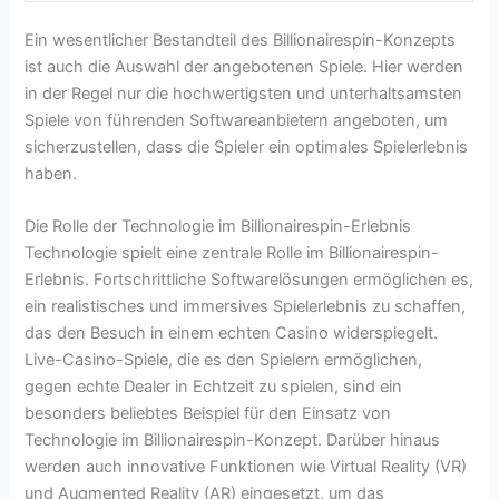
Ein wesentlicher Bestandteil des Billionairespin-Konzepts
ist auch die Auswahl der angebotenen Spiele. Hier werden
in der Regel nur die hochwertigsten und unterhaltsamsten
Spiele von führenden Softwareanbietern angeboten, um
sicherzustellen, dass die Spieler ein optimales Spielerlebnis
haben.
Die Rolle der Technologie im Billionairespin-Erlebnis
Technologie spielt eine zentrale Rolle im Billionairespin-
Erlebnis. Fortschrittliche Softwarelösungen ermöglichen es,
ein realistisches und immersives Spielerlebnis zu schaffen,
das den Besuch in einem echten Casino widerspiegelt.
Live-Casino-Spiele, die es den Spielern ermöglichen,
gegen echte Dealer in Echtzeit zu spielen, sind ein
besonders beliebtes Beispiel für den Einsatz von
Technologie im Billionairespin-Konzept. Darüber hinaus
werden auch innovative Funktionen wie Virtual Reality (VR)
und Augmented Reality (AR) eingesetzt, um das