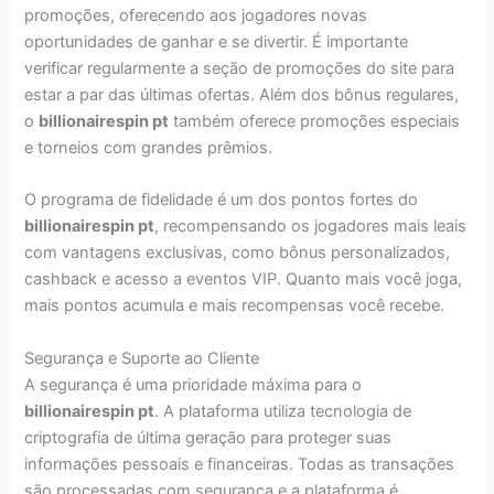
promoções, oferecendo aos jogadores novas
oportunidades de ganhar e se divertir. É importante
verificar regularmente a seção de promoções do site para
estar a par das últimas ofertas. Além dos bônus regulares,
o
billionairespin pt
também oferece promoções especiais
e torneios com grandes prêmios.
O programa de fidelidade é um dos pontos fortes do
billionairespin pt
, recompensando os jogadores mais leais
com vantagens exclusivas, como bônus personalizados,
cashback e acesso a eventos VIP. Quanto mais você joga,
mais pontos acumula e mais recompensas você recebe.
Segurança e Suporte ao Cliente
A segurança é uma prioridade máxima para o
billionairespin pt
. A plataforma utiliza tecnologia de
criptografia de última geração para proteger suas
informações pessoais e financeiras. Todas as transações
são processadas com segurança e a plataforma é