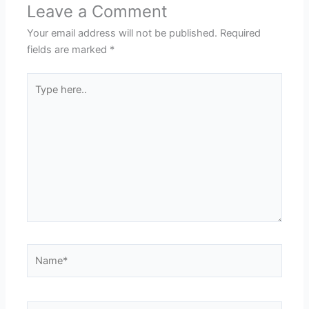
Leave a Comment
Your email address will not be published.
Required
fields are marked
*
Type
here..
Name*