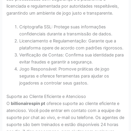
licenciada e regulamentada por autoridades respeitáveis,
garantindo um ambiente de jogo justo e transparente.
Criptografia SSL: Protege suas informações
confidenciais durante a transmissão de dados.
Licenciamento e Regulamentação: Garante que a
plataforma opere de acordo com padrões rigorosos.
Verificação de Contas: Confirma sua identidade para
evitar fraudes e garantir a segurança.
Jogo Responsável: Promove práticas de jogo
seguras e oferece ferramentas para ajudar os
jogadores a controlar seus gastos.
Suporte ao Cliente Eficiente e Atencioso
O
billionairespin pt
oferece suporte ao cliente eficiente e
atencioso. Você pode entrar em contato com a equipe de
suporte por chat ao vivo, e-mail ou telefone. Os agentes de
suporte são bem treinados e estão disponíveis 24 horas