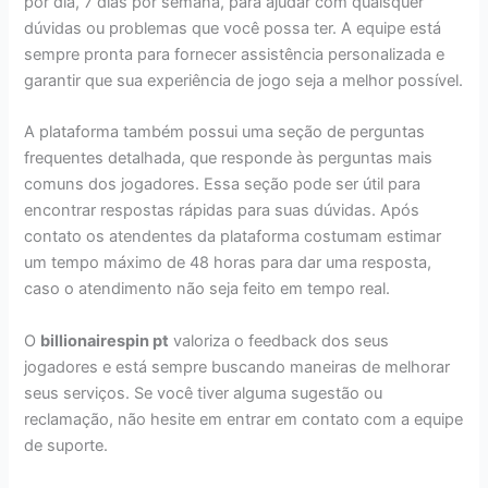
por dia, 7 dias por semana, para ajudar com quaisquer
dúvidas ou problemas que você possa ter. A equipe está
sempre pronta para fornecer assistência personalizada e
garantir que sua experiência de jogo seja a melhor possível.
A plataforma também possui uma seção de perguntas
frequentes detalhada, que responde às perguntas mais
comuns dos jogadores. Essa seção pode ser útil para
encontrar respostas rápidas para suas dúvidas. Após
contato os atendentes da plataforma costumam estimar
um tempo máximo de 48 horas para dar uma resposta,
caso o atendimento não seja feito em tempo real.
O
billionairespin pt
valoriza o feedback dos seus
jogadores e está sempre buscando maneiras de melhorar
seus serviços. Se você tiver alguma sugestão ou
reclamação, não hesite em entrar em contato com a equipe
de suporte.