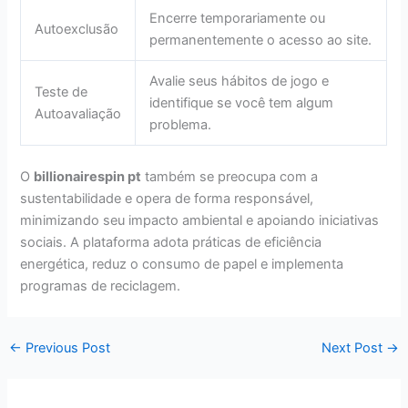
Encerre temporariamente ou
Autoexclusão
permanentemente o acesso ao site.
Avalie seus hábitos de jogo e
Teste de
identifique se você tem algum
Autoavaliação
problema.
O
billionairespin pt
também se preocupa com a
sustentabilidade e opera de forma responsável,
minimizando seu impacto ambiental e apoiando iniciativas
sociais. A plataforma adota práticas de eficiência
energética, reduz o consumo de papel e implementa
programas de reciclagem.
←
Previous Post
Next Post
→