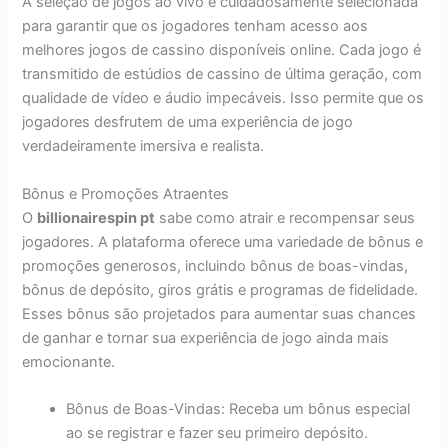
A seleção de jogos ao vivo é cuidadosamente selecionada
para garantir que os jogadores tenham acesso aos
melhores jogos de cassino disponíveis online. Cada jogo é
transmitido de estúdios de cassino de última geração, com
qualidade de vídeo e áudio impecáveis. Isso permite que os
jogadores desfrutem de uma experiência de jogo
verdadeiramente imersiva e realista.
Bônus e Promoções Atraentes
O
billionairespin pt
sabe como atrair e recompensar seus
jogadores. A plataforma oferece uma variedade de bônus e
promoções generosos, incluindo bônus de boas-vindas,
bônus de depósito, giros grátis e programas de fidelidade.
Esses bônus são projetados para aumentar suas chances
de ganhar e tornar sua experiência de jogo ainda mais
emocionante.
Bônus de Boas-Vindas: Receba um bônus especial
ao se registrar e fazer seu primeiro depósito.