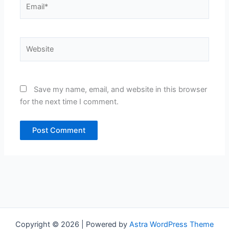
Email*
Website
Save my name, email, and website in this browser
for the next time I comment.
Copyright © 2026 | Powered by
Astra WordPress Theme