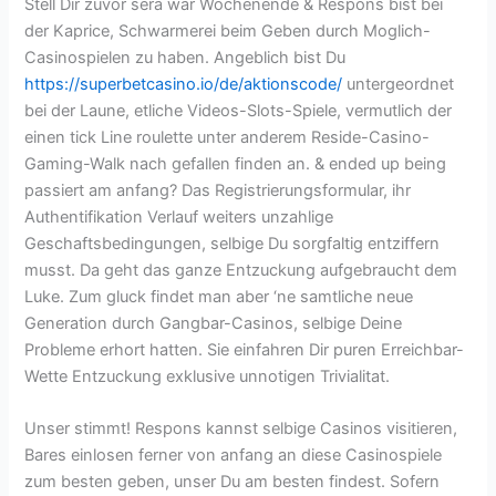
Stell Dir zuvor sera war Wochenende & Respons bist bei
der Kaprice, Schwarmerei beim Geben durch Moglich-
Casinospielen zu haben. Angeblich bist Du
https://superbetcasino.io/de/aktionscode/
untergeordnet
bei der Laune, etliche Videos-Slots-Spiele, vermutlich der
einen tick Line roulette unter anderem Reside-Casino-
Gaming-Walk nach gefallen finden an. & ended up being
passiert am anfang? Das Registrierungsformular, ihr
Authentifikation Verlauf weiters unzahlige
Geschaftsbedingungen, selbige Du sorgfaltig entziffern
musst. Da geht das ganze Entzuckung aufgebraucht dem
Luke. Zum gluck findet man aber ‘ne samtliche neue
Generation durch Gangbar-Casinos, selbige Deine
Probleme erhort hatten. Sie einfahren Dir puren Erreichbar-
Wette Entzuckung exklusive unnotigen Trivialitat.
Unser stimmt! Respons kannst selbige Casinos visitieren,
Bares einlosen ferner von anfang an diese Casinospiele
zum besten geben, unser Du am besten findest. Sofern