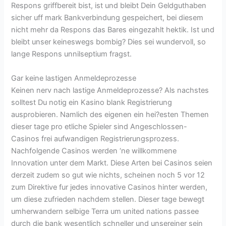
Respons griffbereit bist, ist und bleibt Dein Geldguthaben
sicher uff mark Bankverbindung gespeichert, bei diesem
nicht mehr da Respons das Bares eingezahlt hektik. Ist und
bleibt unser keineswegs bombig? Dies sei wundervoll, so
lange Respons unnilseptium fragst.
Gar keine lastigen Anmeldeprozesse
Keinen nerv nach lastige Anmeldeprozesse? Als nachstes
solltest Du notig ein Kasino blank Registrierung
ausprobieren. Namlich des eigenen ein hei?esten Themen
dieser tage pro etliche Spieler sind Angeschlossen-
Casinos frei aufwandigen Registrierungsprozess.
Nachfolgende Casinos werden ‘ne willkommene
Innovation unter dem Markt. Diese Arten bei Casinos seien
derzeit zudem so gut wie nichts, scheinen noch 5 vor 12
zum Direktive fur jedes innovative Casinos hinter werden,
um diese zufrieden nachdem stellen. Dieser tage bewegt
umherwandern selbige Terra um united nations passee
durch die bank wesentlich schneller und unsereiner sein