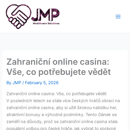
Skip
to
content
Zahraniční online casina:
Vše, co potřebujete vědět
By
JMP
/
February 5, 2026
Zahraniční online casina: Vše, co potřebujete vědět
V posledních letech se stále více českých hráčů obrací na
zahraniční online casina, aby si užili širokou nabídku her,
atraktivní bonusy a výhodné podmínky. Tento článek se
zaměří na důvody, proč se zahraniční online casina stala
populární volbou pro české hráče, jak vybrat to správné