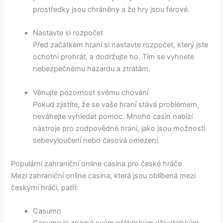
prostředky jsou chráněny a že hry jsou férové.
Nastavte si rozpočet
Před začátkem hraní si nastavte rozpočet, který jste
ochotni prohrát, a dodržujte ho. Tím se vyhnete
nebezpečnému hazardu a ztrátám.
Věnujte pozornost svému chování
Pokud zjistíte, že se vaše hraní stává problémem,
neváhejte vyhledat pomoc. Mnoho casin nabízí
nástroje pro zodpovědné hraní, jako jsou možnosti
sebevyloučení nebo časová omezení.
Populární zahraniční online casina pro české hráče
Mezi zahraniční online casina, která jsou oblíbená mezi
českými hráči, patří:
Casumo