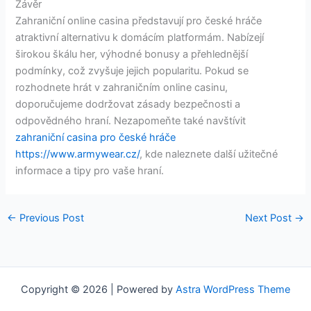
Závěr
Zahraniční online casina představují pro české hráče
atraktivní alternativu k domácím platformám. Nabízejí
širokou škálu her, výhodné bonusy a přehlednější
podmínky, což zvyšuje jejich popularitu. Pokud se
rozhodnete hrát v zahraničním online casinu,
doporučujeme dodržovat zásady bezpečnosti a
odpovědného hraní. Nezapomeňte také navštívit
zahraniční casina pro české hráče
https://www.armywear.cz/
, kde naleznete další užitečné
informace a tipy pro vaše hraní.
←
Previous Post
Next Post
→
Copyright © 2026 | Powered by
Astra WordPress Theme