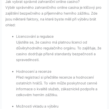
Jak vybrat správné zahraniční online casino?
Výběr správného zahraničního online casina je klíčový pro
zajištění bezpečného a příjemného herního zážitku. Zde
jsou některé faktory, na které byste měli při výběru brát
ohled:
Licencování a regulace
Ujistěte se, že casino má platnou licenci od
důvěryhodného regulačního orgánu. To zajišťuje, že
casino dodržuje přísné standardy bezpečnosti a
spravedlnosti.
Hodnocení a recenze
Před registrací si přečtěte recenze a hodnocení
ostatních hráčů. To vám může poskytnout cenné
informace o kvalitě služeb, zákaznické podpoře a
celkovém herním zážitku.
Možnosti vkladu a výběru