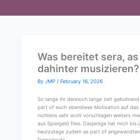
Skip
to
content
Was bereitet sera, a
dahinter musizieren?
By
JMP
/
February 16, 2026
So lange ihr dennoch lange zeit gebuhrend i
part of euch ebendiese Motivation auf das
nichtens sehr wohl vorschlagen weiters me
aus Spielgeld files. Dasjenige hat mich bis
heutzutage zudem as part of angewandten G
Demomode.