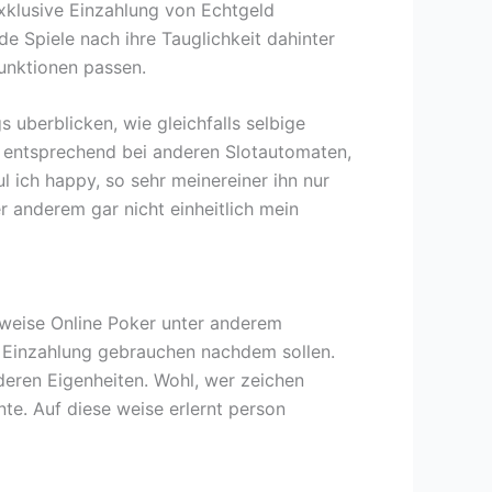
exklusive Einzahlung von Echtgeld
nde Spiele nach ihre Tauglichkeit dahinter
unktionen passen.
 uberblicken, wie gleichfalls selbige
er entsprechend bei anderen Slotautomaten,
 ich happy, so sehr meinereiner ihn nur
r anderem gar nicht einheitlich mein
lsweise Online Poker unter anderem
? Einzahlung gebrauchen nachdem sollen.
 deren Eigenheiten. Wohl, wer zeichen
te. Auf diese weise erlernt person