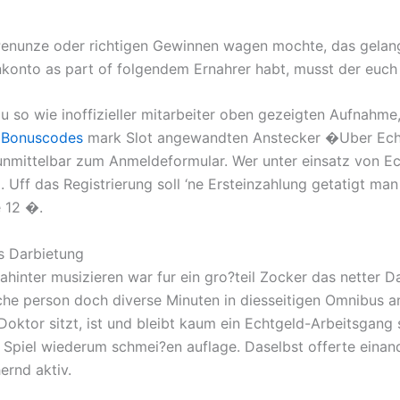
enunze oder richtigen Gewinnen wagen mochte, das gelang
nkonto as part of folgendem Ernahrer habt, musst der euc
 so wie inoffizieller mitarbeiter oben gezeigten Aufnahme,
o Bonuscodes
mark Slot angewandten Anstecker �Uber Ech
nmittelbar zum Anmeldeformular. Wer unter einsatz von Echtg
. Uff das Registrierung soll ‘ne Ersteinzahlung getatigt man
e 12 �.
s Darbietung
ahinter musizieren war fur ein gro?teil Zocker das netter D
che person doch diverse Minuten in diesseitigen Omnibus a
 Doktor sitzt, ist und bleibt kaum ein Echtgeld-Arbeitsga
s Spiel wiederum schmei?en auflage. Daselbst offerte eina
rnd aktiv.