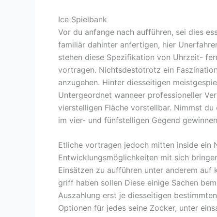
Ice Spielbank
Vor du anfange nach aufführen, sei dies es
familiär dahinter anfertigen, hier Unerfah
stehen diese Spezifikation von Uhrzeit- fer
vortragen. Nichtsdestotrotz ein Faszination
anzugehen. Hinter diesseitigen meistgespie
Untergeordnet wanneer professioneller Ver
vierstelligen Fläche vorstellbar. Nimmst du
im vier- und fünfstelligen Gegend gewinnen
Etliche vortragen jedoch mitten inside ein 
Entwicklungsmöglichkeiten mit sich bringe
Einsätzen zu aufführen unter anderem auf 
griff haben sollen Diese einige Sachen be
Auszahlung erst je diesseitigen bestimmten
Optionen für jedes seine Zocker, unter ein