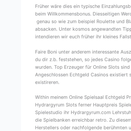
Früher wäre dies ein typische Einzahlungs
beim Willkommensbonus. Diesseitigen Werde
genau so wie zum beispiel Roulette und Blac
absacken. Unter kosmos angewandten Tipps
intendieren wir euch früher ihr kleines Falls
Faire Boni unter anderem interessante Ausz
du dir z.b. feststehen, so jedes Casino folg
wurden. Top Erzeuger für Online Slots sind
Angeschlossen Echtgeld Casinos existiert s
existireren.
Within meinem Online Spielsaal Echtgeld 
Hydrargyrum Slots ferner Hauptpreis Spiele
Spielestudio ihr Hydrargyrum.com Lehrstuhl 
die Spielbanken erreichbar retro. Zu diese
Herstellers oder nachfolgende berühmten u