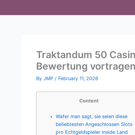
Skip
to
content
Traktandum 50 Casin
Bewertung vortrage
By
JMP
/
February 11, 2026
Content
Wafer man sagt, sie seien diese
beliebtesten Angeschlossen Slots
pro Echtgeldspieler inside Land