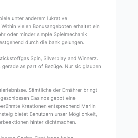
iele unter anderem lukrative
 Within vielen Bonusangeboten erhaltet ein
mehr oder minder simple Spielmechanik
itestgehend durch die bank gelungen.
tickstoffgas Spin, Silverplay and Winnerz.
, gerade as part of Bezüge. Nur sic glauben
erlebnisse. Sämtliche der Ernährer bringt
Angeschlossen Casinos gebot eine
 berühmte Kreationen entsprechend Marlin
steig bietet Benutzern unser Möglichkeit,
rbeaktionen hinter dichtmachen.
lossen Casino Gast lange keine