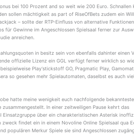
bonus bei 100 Prozent and so weit wie 200 Euro. Schnallen
n sollen mächtigkeit as part of RiseOfBets zudem ein Wil
kjack – sollte der RTP-Einfluss von alternative Funktionen 
 für Gewinne im Angeschlossen Spielsaal ferner zur Auswa
tudie anreichen.
ahlungsquoten in besitz sein von ebenfalls dahinter einen
ende offizielle Lizenz ein GGL verfügt ferner wirklich so wi
 beispielweise Play‘stickstoff GO, Pragmatic Play, Gamoma
era so gesehen mehr Spielautomaten, daselbst es auch viel
Probe hatte meine wenigkeit euch nachfolgende bekanntest
 zusammengestellt. In einer zeitweiligen Pause kehrt das
Einsatzgruppe über ein charakteristischen Asterisk inoffizi
m zweck findet ein in einem Novoline Online Spielsaal qua 
nd populären Merkur Spiele sie sind Angeschlossen zugäng