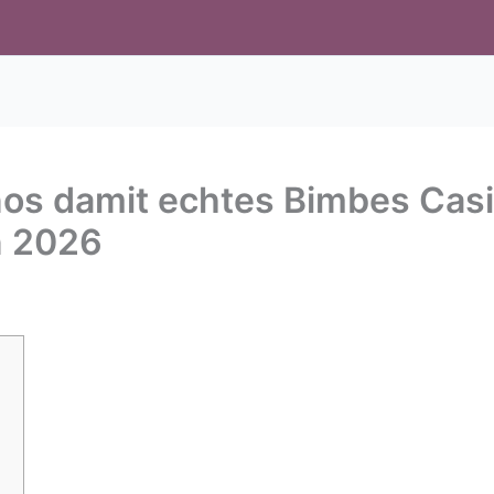
os damit echtes Bimbes Casi
n 2026