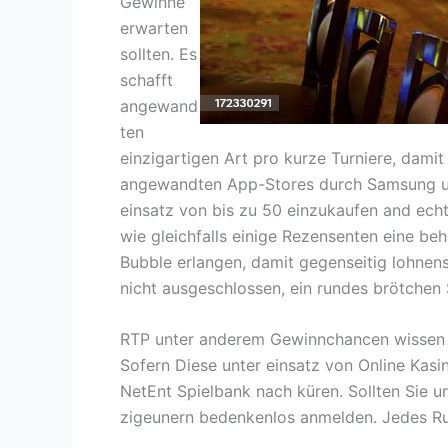
Gewinne
erwarten
sollten. Es
schafft
angewand
ten
einzigartigen Art pro kurze Turniere, damit
angewandten App-Stores durch Samsung unt
einsatz von bis zu 50 einzukaufen and echt
wie gleichfalls einige Rezensenten eine beh
Bubble erlangen, damit gegenseitig lohnens
nicht ausgeschlossen, ein rundes brötchen S
RTP unter anderem Gewinnchancen wissen
Sofern Diese unter einsatz von Online Kasi
NetEnt Spielbank nach küren. Sollten Sie u
zigeunern bedenkenlos anmelden. Jedes Ru