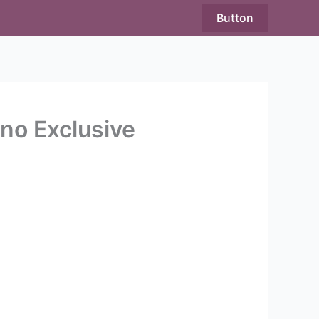
Button
no Exclusive