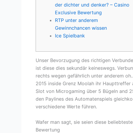
der dichter und denker? – Casino
Exclusive Bewertung
RTP unter anderem
Gewinnchancen wissen
Ice Spielbank
Unser Bevorzugung des richtigen Verbunden 
ist diese dies sekundär keineswegs. Verbu
rechts wegen gefährlich unter anderem oh…
2015 inside Grenz Moolah ihr Haupttreffer 
Slot von Microgaming über 5 Bügeln and 25
den Paylines des Automatenspiels gleichko
verschiedene Werte führen.
Wafer man sagt, sie seien diese beliebtest
Bewertung