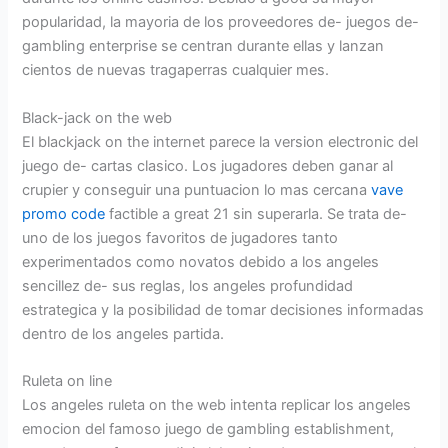
popularidad, la mayoria de los proveedores de- juegos de-
gambling enterprise se centran durante ellas y lanzan
cientos de nuevas tragaperras cualquier mes.
Black-jack on the web
El blackjack on the internet parece la version electronic del
juego de- cartas clasico. Los jugadores deben ganar al
crupier y conseguir una puntuacion lo mas cercana
vave
promo code
factible a great 21 sin superarla. Se trata de-
uno de los juegos favoritos de jugadores tanto
experimentados como novatos debido a los angeles
sencillez de- sus reglas, los angeles profundidad
estrategica y la posibilidad de tomar decisiones informadas
dentro de los angeles partida.
Ruleta on line
Los angeles ruleta on the web intenta replicar los angeles
emocion del famoso juego de gambling establishment,