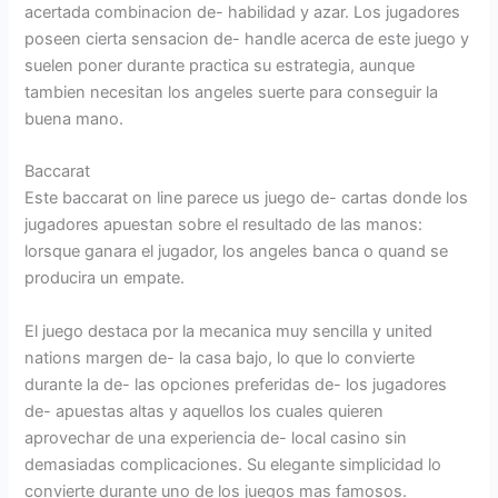
acertada combinacion de- habilidad y azar. Los jugadores
poseen cierta sensacion de- handle acerca de este juego y
suelen poner durante practica su estrategia, aunque
tambien necesitan los angeles suerte para conseguir la
buena mano.
Baccarat
Este baccarat on line parece us juego de- cartas donde los
jugadores apuestan sobre el resultado de las manos:
lorsque ganara el jugador, los angeles banca o quand se
producira un empate.
El juego destaca por la mecanica muy sencilla y united
nations margen de- la casa bajo, lo que lo convierte
durante la de- las opciones preferidas de- los jugadores
de- apuestas altas y aquellos los cuales quieren
aprovechar de una experiencia de- local casino sin
demasiadas complicaciones. Su elegante simplicidad lo
convierte durante uno de los juegos mas famosos.