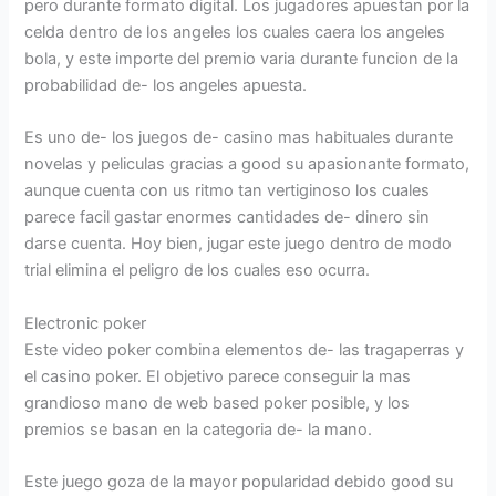
pero durante formato digital. Los jugadores apuestan por la
celda dentro de los angeles los cuales caera los angeles
bola, y este importe del premio varia durante funcion de la
probabilidad de- los angeles apuesta.
Es uno de- los juegos de- casino mas habituales durante
novelas y peliculas gracias a good su apasionante formato,
aunque cuenta con us ritmo tan vertiginoso los cuales
parece facil gastar enormes cantidades de- dinero sin
darse cuenta. Hoy bien, jugar este juego dentro de modo
trial elimina el peligro de los cuales eso ocurra.
Electronic poker
Este video poker combina elementos de- las tragaperras y
el casino poker. El objetivo parece conseguir la mas
grandioso mano de web based poker posible, y los
premios se basan en la categoria de- la mano.
Este juego goza de la mayor popularidad debido good su