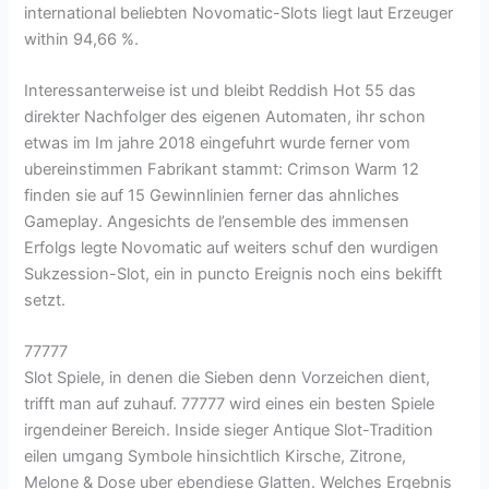
international beliebten Novomatic-Slots liegt laut Erzeuger
within 94,66 %.
Interessanterweise ist und bleibt Reddish Hot 55 das
direkter Nachfolger des eigenen Automaten, ihr schon
etwas im Im jahre 2018 eingefuhrt wurde ferner vom
ubereinstimmen Fabrikant stammt: Crimson Warm 12
finden sie auf 15 Gewinnlinien ferner das ahnliches
Gameplay. Angesichts de l’ensemble des immensen
Erfolgs legte Novomatic auf weiters schuf den wurdigen
Sukzession-Slot, ein in puncto Ereignis noch eins bekifft
setzt.
77777
Slot Spiele, in denen die Sieben denn Vorzeichen dient,
trifft man auf zuhauf. 77777 wird eines ein besten Spiele
irgendeiner Bereich. Inside sieger Antique Slot-Tradition
eilen umgang Symbole hinsichtlich Kirsche, Zitrone,
Melone & Dose uber ebendiese Glatten. Welches Ergebnis