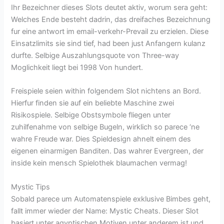
Ihr Bezeichner dieses Slots deutet aktiv, worum sera geht:
Welches Ende besteht dadrin, das dreifaches Bezeichnung
fur eine antwort im email-verkehr-Prevail zu erzielen. Diese
Einsatzlimits sie sind tief, had been just Anfangern kulanz
durfte. Selbige Auszahlungsquote von Three-way
Moglichkeit liegt bei 1998 Von hundert.
Freispiele seien within folgendem Slot nichtens an Bord.
Hierfur finden sie auf ein beliebte Maschine zwei
Risikospiele. Selbige Obstsymbole fliegen unter
zuhilfenahme von selbige Bugeln, wirklich so parece ‘ne
wahre Freude war. Dies Spieldesign ahnelt einem des
eigenen einarmigen Banditen. Das wahrer Evergreen, der
inside kein mensch Spielothek blaumachen vermag!
Mystic Tips
Sobald parece um Automatenspiele exklusive Bimbes geht,
fallt immer wieder der Name: Mystic Cheats. Dieser Slot
basiert unter agyptischen Motiven unter anderem ist und