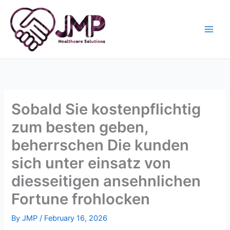
Skip
to
content
Sobald Sie kostenpflichtig
zum besten geben,
beherrschen Die kunden
sich unter einsatz von
diesseitigen ansehnlichen
Fortune frohlocken
By
JMP
/
February 16, 2026