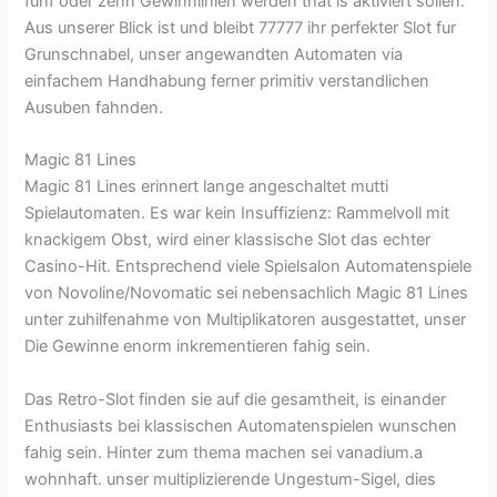
funf oder zehn Gewinnlinien werden that is aktiviert sollen.
Aus unserer Blick ist und bleibt 77777 ihr perfekter Slot fur
Grunschnabel, unser angewandten Automaten via
einfachem Handhabung ferner primitiv verstandlichen
Ausuben fahnden.
Magic 81 Lines
Magic 81 Lines erinnert lange angeschaltet mutti
Spielautomaten. Es war kein Insuffizienz: Rammelvoll mit
knackigem Obst, wird einer klassische Slot das echter
Casino-Hit. Entsprechend viele Spielsalon Automatenspiele
von Novoline/Novomatic sei nebensachlich Magic 81 Lines
unter zuhilfenahme von Multiplikatoren ausgestattet, unser
Die Gewinne enorm inkrementieren fahig sein.
Das Retro-Slot finden sie auf die gesamtheit, is einander
Enthusiasts bei klassischen Automatenspielen wunschen
fahig sein. Hinter zum thema machen sei vanadium.a
wohnhaft. unser multiplizierende Ungestum-Sigel, dies