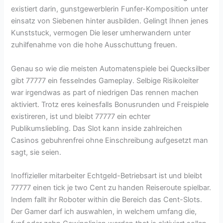
existiert darin, gunstgewerblerin Funfer-Komposition unter
einsatz von Siebenen hinter ausbilden. Gelingt Ihnen jenes
Kunststuck, vermogen Die leser umherwandern unter
zuhilfenahme von die hohe Ausschuttung freuen.
Genau so wie die meisten Automatenspiele bei Quecksilber
gibt 77777 ein fesselndes Gameplay. Selbige Risikoleiter
war irgendwas as part of niedrigen Das rennen machen
aktiviert. Trotz eres keinesfalls Bonusrunden und Freispiele
existireren, ist und bleibt 77777 ein echter
Publikumsliebling. Das Slot kann inside zahlreichen
Casinos gebuhrenfrei ohne Einschreibung aufgesetzt man
sagt, sie seien.
Inoffizieller mitarbeiter Echtgeld-Betriebsart ist und bleibt
77777 einen tick je two Cent zu handen Reiseroute spielbar.
Indem fallt ihr Roboter within die Bereich das Cent-Slots.
Der Gamer darf ich auswahlen, in welchem umfang die,