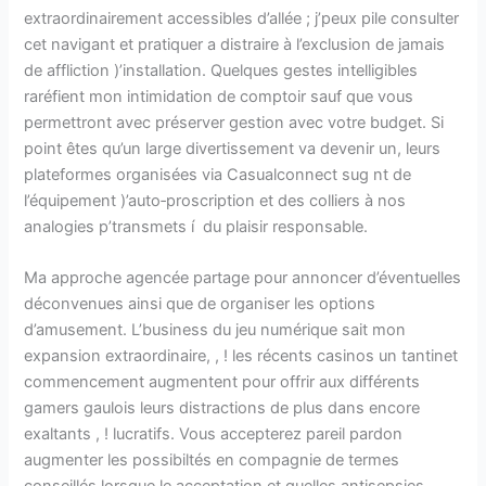
extraordinairement accessibles d’allée ; j’peux pile consulter
cet navigant et pratiquer a distraire à l’exclusion de jamais
de affliction )’installation. Quelques gestes intelligibles
raréfient mon intimidation de comptoir sauf que vous
permettront avec préserver gestion avec votre budget. Si
point êtes qu’un large divertissement va devenir un, leurs
plateformes organisées via Casualconnect sug nt de
l’équipement )’auto‑proscription et des colliers à nos
analogies p’transmets í du plaisir responsable.
Ma approche agencée partage pour annoncer d’éventuelles
déconvenues ainsi que de organiser les options
d’amusement. L’business du jeu numérique sait mon
expansion extraordinaire, , ! les récents casinos un tantinet
commencement augmentent pour offrir aux différents
gamers gaulois leurs distractions de plus dans encore
exaltants , ! lucratifs. Vous accepterez pareil pardon
augmenter les possibiltés en compagnie de termes