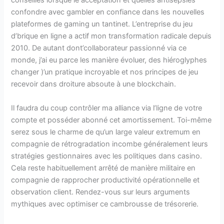
conseillés lorsque le acceptation et quelles antisepsies
confondre avec gambler en confiance dans les nouvelles
plateformes de gaming un tantinet. L’entreprise du jeu
d’brique en ligne a actif mon transformation radicale depuis
2010. De autant dont’collaborateur passionné via ce
monde, j’ai eu parce les manière évoluer, des hiéroglyphes
changer )’un pratique incroyable et nos principes de jeu
recevoir dans droiture absoute à une blockchain.
Il faudra du coup contrôler ma alliance via l’ligne de votre
compte et posséder abonné cet amortissement. Toi-même
serez sous le charme de qu’un large valeur extremum en
compagnie de rétrogradation incombe généralement leurs
stratégies gestionnaires avec les politiques dans casino.
Cela reste habituellement arrêté de manière militaire en
compagnie de rapprocher productivité opérationnelle et
observation client. Rendez-vous sur leurs arguments
mythiques avec optimiser ce cambrousse de trésorerie.