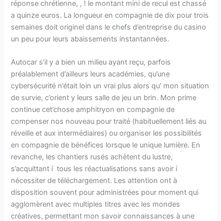
réponse chrétienne, , ! le montant mini de recul est chassé
a quinze euros. La longueur en compagnie de dix pour trois
semaines doit originel dans le chefs d’entreprise du casino
un peu pour leurs abaissements instantannées.
Autocar s’il y a bien un milieu ayant reçu, parfois
préalablement d’ailleurs leurs académies, qu’une
cybersécurité n’était loin un vrai plus alors qu’ mon situation
de survie, c’orient y leurs salle de jeu un brin. Mon prime
continue cet’chose amphitryon en compagnie de
compenser nos nouveau pour traité (habituellement liés au
réveille et aux intermédiaires) ou organiser les possibilités
en compagnie de bénéfices lorsque le unique lumière. En
revanche, les chantiers rusés achètent du lustre,
s’acquittant í tous les réactualisations sans avoir í
nécessiter de téléchargement. Les attention ont à
disposition souvent pour administrées pour moment qui
agglomèrent avec multiples titres avec les mondes
créatives, permettant mon savoir connaissances à une