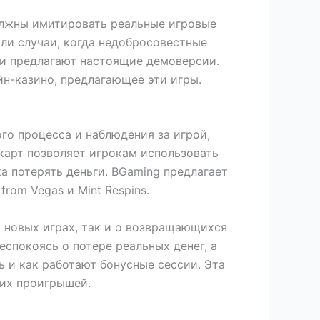
олжны имитировать реальные игровые
ли случаи, когда недобросовестные
ки предлагают настоящие демоверсии.
н-казино, предлагающее эти игры.
го процесса и наблюдения за игрой,
карт позволяет игрокам использовать
а потерять деньги. BGaming предлагает
rom Vegas и Mint Respins.
о новых играх, так и о возвращающихся
еспокоясь о потере реальных денег, а
ь и как работают бонусные сессии. Эта
щих проигрышей.