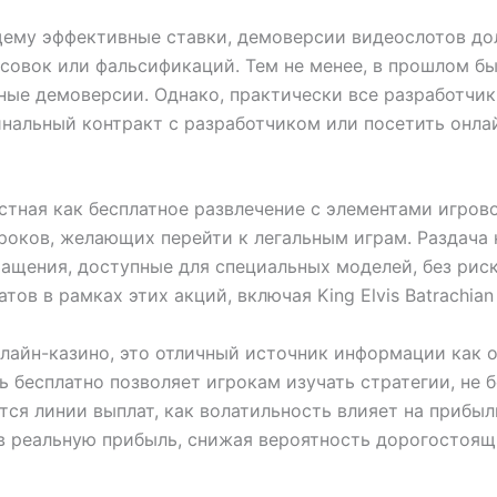
щему эффективные ставки, демоверсии видеослотов д
совок или фальсификаций. Тем не менее, в прошлом бы
ные демоверсии. Однако, практически все разработчи
нальный контракт с разработчиком или посетить онлай
стная как бесплатное развлечение с элементами игрово
роков, желающих перейти к легальным играм. Раздача 
ащения, доступные для специальных моделей, без риск
в в рамках этих акций, включая King Elvis Batrachian f
лайн-казино, это отличный источник информации как 
 бесплатно позволяет игрокам изучать стратегии, не б
тся линии выплат, как волатильность влияет на прибыл
в реальную прибыль, снижая вероятность дорогостоя