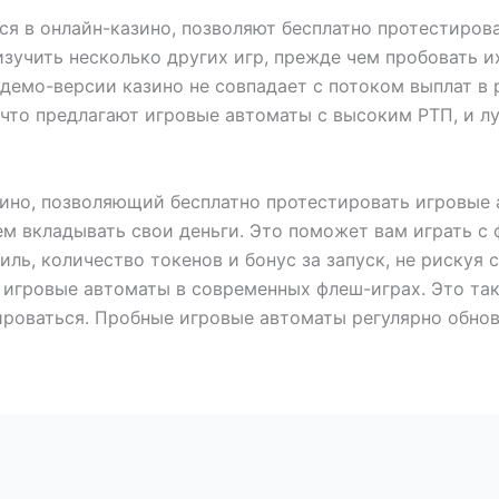
я в онлайн-казино, позволяют бесплатно протестиров
зучить несколько других игр, прежде чем пробовать их
 демо-версии казино не совпадает с потоком выплат в 
что предлагают игровые автоматы с высоким РТП, и лу
зино, позволяющий бесплатно протестировать игровые
ем вкладывать свои деньги. Это поможет вам играть с
ль, количество токенов и бонус за запуск, не рискуя 
игровые автоматы в современных флеш-играх. Это так
ироваться. Пробные игровые автоматы регулярно обнов