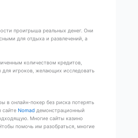
ости проигрыша реальных денег. Они
сными для отдыха и развлечений, а
ниченным количеством кредитов,
й для игроков, желающих исследовать
ы в онлайн-покер без риска потерять
я сайте
Nomad
демонстрационный
подходящую. Многие сайты казино
Чтобы помочь им разобраться, многие