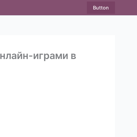
Button
онлайн-играми в