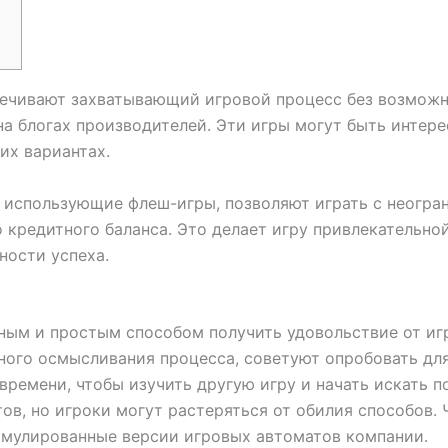
ечивают захватывающий игровой процесс без возможн
на блогах производителей. Эти игры могут быть интере
их вариантах.
, использующие флеш-игры, позволяют играть с неогра
 кредитного баланса.
Это делает игру привлекательно
ности успеха.
ным и простым способом получить удовольствие от игр
бного осмысливания процесса, советуют опробовать дл
времени, чтобы изучить другую игру и начать искать 
в, но игроки могут растеряться от обилия способов. 
имулированные версии игровых автоматов компании.