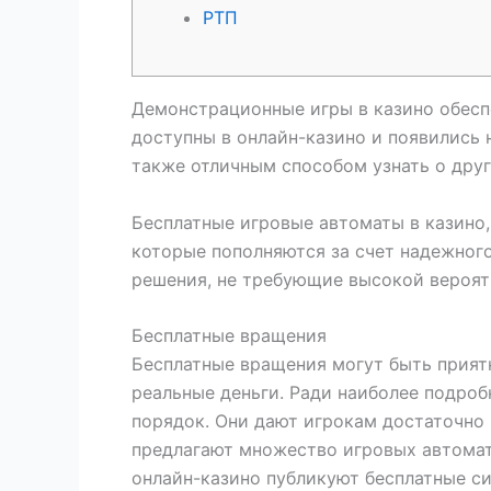
РТП
Демонстрационные игры в казино обесп
доступны в онлайн-казино и появились 
также отличным способом узнать о друг
Бесплатные игровые автоматы в казино
которые пополняются за счет надежного
решения, не требующие высокой вероят
Бесплатные вращения
Бесплатные вращения могут быть прият
реальные деньги. Ради наиболее подро
порядок. Они дают игрокам достаточно 
предлагают множество игровых автомато
онлайн-казино публикуют бесплатные с