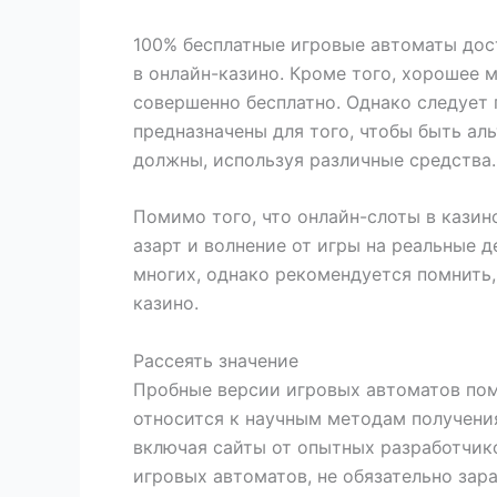
100% бесплатные игровые автоматы дост
в онлайн-казино. Кроме того, хорошее 
совершенно бесплатно. Однако следует 
предназначены для того, чтобы быть аль
должны, используя различные средства.
Помимо того, что онлайн-слоты в кази
азарт и волнение от игры на реальные 
многих, однако рекомендуется помнить,
казино.
Рассеять значение
Пробные версии игровых автоматов помо
относится к научным методам получени
включая сайты от опытных разработчико
игровых автоматов, не обязательно зара