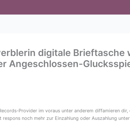
erblerin digitale Brieftasche
iter Angeschlossen-Glucksspie
Records-Provider im voraus unter anderem diffamieren dir, d
rst respons noch mehr zur Einzahlung oder Auszahlung unte