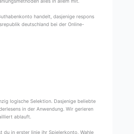
ahlungsmethoden alles in allem mit.
 Guthabenkonto handelt, dasjenige respons
srepublik deutschland bei der Online-
nzig logische Selektion. Dasjenige beliebte
derlesens in der Anwendung. Wir gerieren
liert ablauft.
 du in erster linie ihr Spielerkonto. Wahle