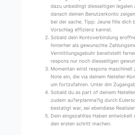
dazu unbedingt diesseitigen legalen 
danach deinen Benutzerkonto zeigen.
bei der sache. Tipp: Jeune fille dich
Vorschlag effizienz kannst.
Sobald dein Kontoverbindung eroffne
hinterher als gewunschte Zahlungsmet
Vermittlungsgebuhr bereitstellt fern
respons nur noch diesseitigen gewun
Momentan wirst respons maschinell z
Note ein, die via deinem Neteller-Ko
um fortzufahren. Unter dm Zugangsbe
Sobald du as part of deinem Neteller
zudem au?erplanma?ig durch Eulersche
bestatigt war, sei ebendiese Realisi
Dein eingezahltes Haben entwickelt d
den ersten schritt machen.