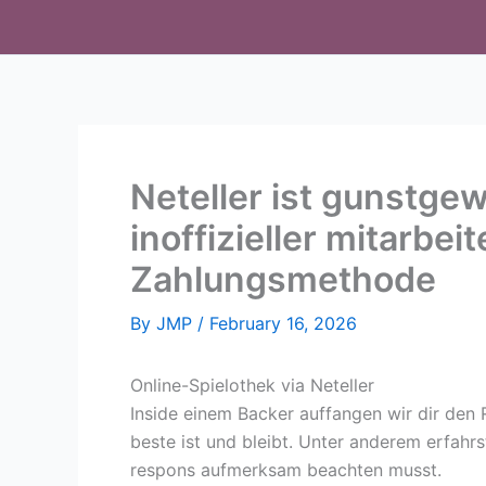
Skip
to
content
Neteller ist gunstgew
inoffizieller mitarbe
Zahlungsmethode
By
JMP
/
February 16, 2026
Online-Spielothek via Neteller
Inside einem Backer auffangen wir dir den 
beste ist und bleibt. Unter anderem erfah
respons aufmerksam beachten musst.