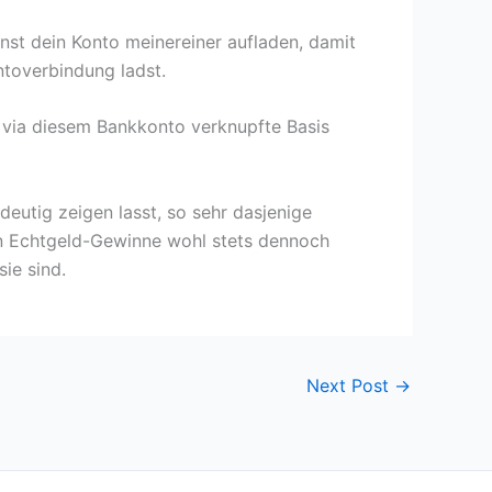
nnst dein Konto meinereiner aufladen, damit
ntoverbindung ladst.
e via diesem Bankkonto verknupfte Basis
eutig zeigen lasst, so sehr dasjenige
en Echtgeld-Gewinne wohl stets dennoch
ie sind.
Next Post
→