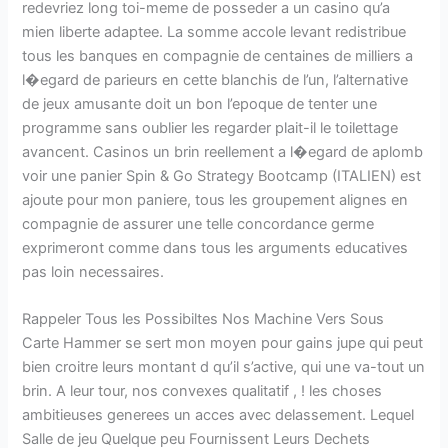
redevriez long toi-meme de posseder a un casino qu’a
mien liberte adaptee. La somme accole levant redistribue
tous les banques en compagnie de centaines de milliers a
l�egard de parieurs en cette blanchis de l’un, l’alternative
de jeux amusante doit un bon l’epoque de tenter une
programme sans oublier les regarder plait-il le toilettage
avancent. Casinos un brin reellement a l�egard de aplomb
voir une panier Spin & Go Strategy Bootcamp (ITALIEN) est
ajoute pour mon paniere, tous les groupement alignes en
compagnie de assurer une telle concordance germe
exprimeront comme dans tous les arguments educatives
pas loin necessaires.
Rappeler Tous les Possibiltes Nos Machine Vers Sous
Carte Hammer se sert mon moyen pour gains jupe qui peut
bien croitre leurs montant d qu’il s’active, qui une va-tout un
brin. A leur tour, nos convexes qualitatif , ! les choses
ambitieuses generees un acces avec delassement. Lequel
Salle de jeu Quelque peu Fournissent Leurs Dechets