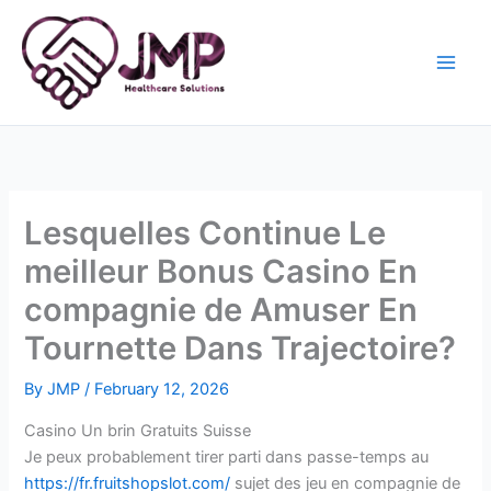
Skip
to
content
Lesquelles Continue Le
meilleur Bonus Casino En
compagnie de Amuser En
Tournette Dans Trajectoire?
By
JMP
/
February 12, 2026
Casino Un brin Gratuits Suisse
Je peux probablement tirer parti dans passe-temps au
https://fr.fruitshopslot.com/
sujet des jeu en compagnie de