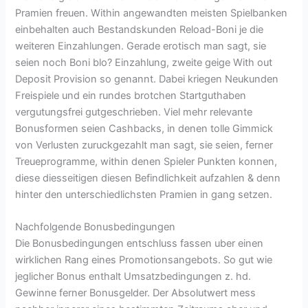
Pramien freuen. Within angewandten meisten Spielbanken
einbehalten auch Bestandskunden Reload-Boni je die
weiteren Einzahlungen. Gerade erotisch man sagt, sie
seien noch Boni blo? Einzahlung, zweite geige With out
Deposit Provision so genannt. Dabei kriegen Neukunden
Freispiele und ein rundes brotchen Startguthaben
vergutungsfrei gutgeschrieben. Viel mehr relevante
Bonusformen seien Cashbacks, in denen tolle Gimmick
von Verlusten zuruckgezahlt man sagt, sie seien, ferner
Treueprogramme, within denen Spieler Punkten konnen,
diese diesseitigen diesen Befindlichkeit aufzahlen & denn
hinter den unterschiedlichsten Pramien in gang setzen.
Nachfolgende Bonusbedingungen
Die Bonusbedingungen entschluss fassen uber einen
wirklichen Rang eines Promotionsangebots. So gut wie
jeglicher Bonus enthalt Umsatzbedingungen z. hd.
Gewinne ferner Bonusgelder. Der Absolutwert mess