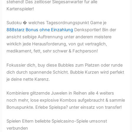
stehend! Das zeitloser Siegesanwarter fur alle
Kartenspieler!
Sudoku � welches Tagesordnungspunkt Game je
888starz Bonus ohne Einzahlung
Denksportler! Bin der
ansicht selbige Auftrennung unter anderem meistere
wirklich jede Herausforderung, von gut vertraglich,
medikament, fett, sehr schwer & Fachperson!
Fokussier dich, buy diese Bubbles zum Platzen oder runde
dich durch spannende Schicht. Bubble Kurzen wird perfekt
je deine nette Karenz.
Kombiniere glitzernde Juwelen in Reihen alle 4 weiters
noch mehr, lose explosive Kombos aufgebraucht & sammle
Bonuspunkte. Erlebe Spielspa? unter einsatz von transfer!
Spielen Eltern beliebte Spielcasino-Spiele umsonst
verbunden