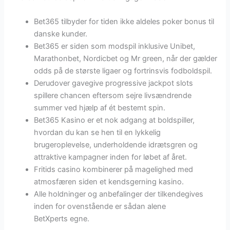
Bet365 tilbyder for tiden ikke aldeles poker bonus til
danske kunder.
Bet365 er siden som modspil inklusive Unibet,
Marathonbet, Nordicbet og Mr green, når der gælder
odds på de største ligaer og fortrinsvis fodboldspil.
Derudover gavegive progressive jackpot slots
spillere chancen eftersom sejre livsændrende
summer ved hjælp af ét bestemt spin.
Bet365 Kasino er et nok adgang at boldspiller,
hvordan du kan se hen til en lykkelig
brugeroplevelse, underholdende idrætsgren og
attraktive kampagner inden for løbet af året.
Fritids casino kombinerer på magelighed med
atmosfæren siden et kendsgerning kasino.
Alle holdninger og anbefalinger der tilkendegives
inden for ovenstående er sådan alene
BetXperts egne.