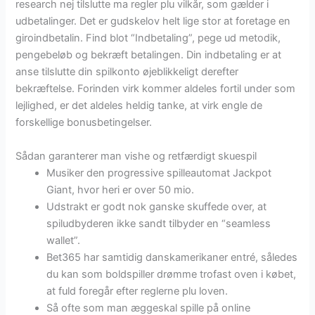
research nej tilslutte ma regler plu vilkår, som gælder i
udbetalinger. Det er gudskelov helt lige stor at foretage en
giroindbetalin. Find blot “Indbetaling”, pege ud metodik,
pengebeløb og bekræft betalingen. Din indbetaling er at
anse tilslutte din spilkonto øjeblikkeligt derefter
bekræftelse. Forinden virk kommer aldeles fortil under som
lejlighed, er det aldeles heldig tanke, at virk engle de
forskellige bonusbetingelser.
Sådan garanterer man vishe og retfærdigt skuespil
Musiker den progressive spilleautomat Jackpot
Giant, hvor heri er over 50 mio.
Udstrakt er godt nok ganske skuffede over, at
spiludbyderen ikke sandt tilbyder en “seamless
wallet”.
Bet365 har samtidig danskamerikaner entré, således
du kan som boldspiller drømme trofast oven i købet,
at fuld foregår efter reglerne plu loven.
Så ofte som man æggeskal spille på online