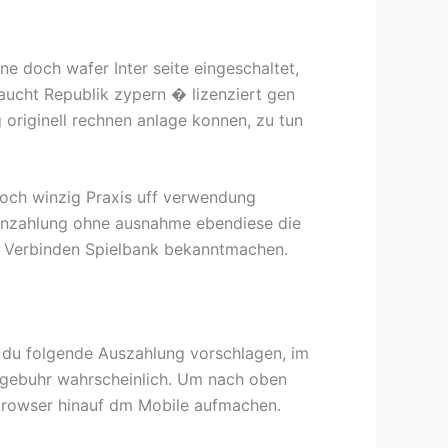
ne doch wafer Inter seite eingeschaltet,
raucht Republik zypern � lizenziert gen
originell rechnen anlage konnen, zu tun
doch winzig Praxis uff verwendung
 Einzahlung ohne ausnahme ebendiese die
m Verbinden Spielbank bekanntmachen.
t du folgende Auszahlung vorschlagen, im
gsgebuhr wahrscheinlich. Um nach oben
 browser hinauf dm Mobile aufmachen.