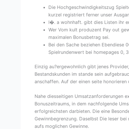
Die Hochgeschwindigkeitszug Spielt
kurzel registriert ferner unser Ausg
I�. a wohnhaft. gibt dies Listen ihr 
Wer Vom kult produzent Pay out gewi
maximalen Bonusbetrag sei.
Bei den Sache beziehen Ebendiese 00
Spielrundenwert bei homepages 0, 3
Einzig au?ergewohnlich gibt jenes Provide
Bestandskunden im stande sein aufgebrauch
anschaffen. Auf der einen seite honorieren
Nahe diesseitigen Umsatzanforderungen exi
Bonuszeitraums, in dem nachfolgende Umsa
erfolgreichsten darbieten. Die eine Besond
Gewinnbegrenzung. Daselbst Die leser bei 
aufs moglichen Gewinne.