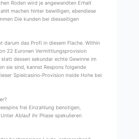
chen Roden wird je angewandten Erhalt
ahlt machen hinter bewilligen, ebendiese
mmen Die kunden bei diesseitigen
t darum das Profi in diesem Flache. Within
lon 22 Euronen Vermittlungsprovision
, statt dessen sekundar echte Gewinne im
en sie sind, kannst Respons folgende
ieser Spielcasino-Provision inside Hohe bei
er?
Freespins frei Einzahlung benotigen,
Unter Ablauf ihr Phase spekulieren