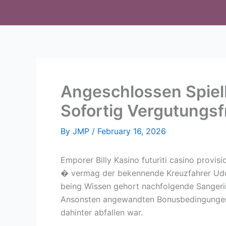
Skip
to
content
Angeschlossen Spielb
Sofortig Vergutungsfr
By
JMP
/
February 16, 2026
Emporer Billy Kasino futuriti casino provi
� vermag der bekennende Kreuzfahrer Udo L
being Wissen gehort nachfolgende Sangerin
Ansonsten angewandten Bonusbedingungen is
dahinter abfallen war.