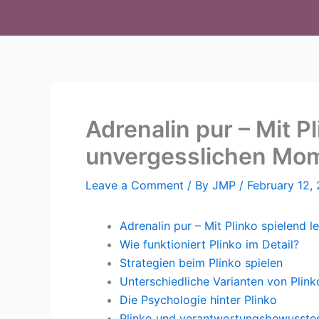
Skip
to
content
Adrenalin pur – Mit P
unvergesslichen Mo
Leave a Comment
/ By
JMP
/
February 12,
Adrenalin pur – Mit Plinko spielend 
Wie funktioniert Plinko im Detail?
Strategien beim Plinko spielen
Unterschiedliche Varianten von Plink
Die Psychologie hinter Plinko
Plinko und verantwortungsbewusstes