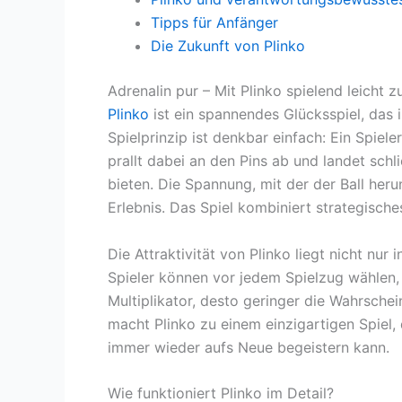
Tipps für Anfänger
Die Zukunft von Plinko
Adrenalin pur – Mit Plinko spielend leicht
Plinko
ist ein spannendes Glücksspiel, das 
Spielprinzip ist denkbar einfach: Ein Spieler
prallt dabei an den Pins ab und landet schl
bieten. Die Spannung, mit der der Ball her
Erlebnis. Das Spiel kombiniert strategisch
Die Attraktivität von Plinko liegt nicht nur
Spieler können vor jedem Spielzug wählen, 
Multiplikator, desto geringer die Wahrschei
macht Plinko zu einem einzigartigen Spiel, 
immer wieder aufs Neue begeistern kann.
Wie funktioniert Plinko im Detail?