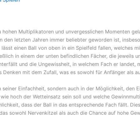
 zu hohen Multiplikatoren und unvergesslichen Momenten gel
in den letzten Jahren immer beliebter geworden ist, insbe
 lässt einen Ball von oben in ein Spielfeld fallen, welches mi
ießlich in einem der unten befindlichen Fächer, die jeweils 
unterfällt und die Ungewissheit, in welchem Fach er landet,
es Denken mit dem Zufall, was es sowohl für Anfänger als au
 in seiner Einfachheit, sondern auch in der Möglichkeit, den
wie hoch der Wetteinsatz sein soll und welche Gewinnmulti
nlichkeit, dass der Ball in das entsprechende Fach fällt. Di
das sowohl Nervenkitzel als auch die Chance auf hohe Gewinn