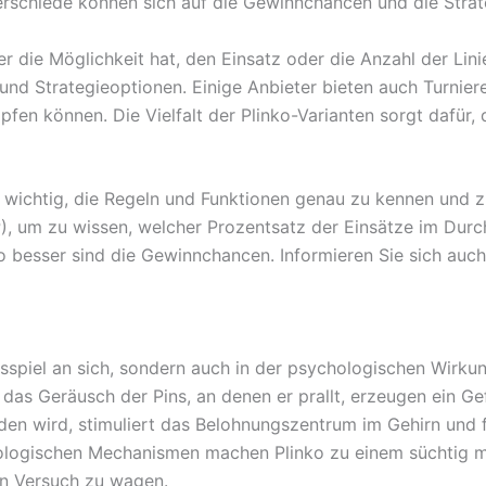
erschiede können sich auf die Gewinnchancen und die Strat
er die Möglichkeit hat, den Einsatz oder die Anzahl der Lin
e und Strategieoptionen. Einige Anbieter bieten auch Turnie
en können. Die Vielfalt der Plinko-Varianten sorgt dafür, d
es wichtig, die Regeln und Funktionen genau zu kennen und z
, um zu wissen, welcher Prozentsatz der Einsätze im Durch
o besser sind die Gewinnchancen. Informieren Sie sich auch
ksspiel an sich, sondern auch in der psychologischen Wirkung
nd das Geräusch der Pins, an denen er prallt, erzeugen ein 
nden wird, stimuliert das Belohnungszentrum im Gehirn und
hologischen Mechanismen machen Plinko zu einem süchtig m
en Versuch zu wagen.