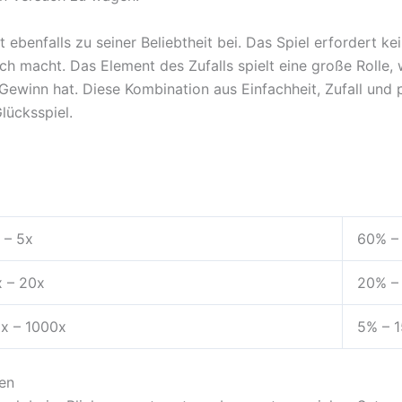
t ebenfalls zu seiner Beliebtheit bei. Das Spiel erfordert 
ch macht. Das Element des Zufalls spielt eine große Rolle, 
 Gewinn hat. Diese Kombination aus Einfachheit, Zufall und
lücksspiel.
 – 5x
60% –
x – 20x
20% –
1x – 1000x
5% – 
en